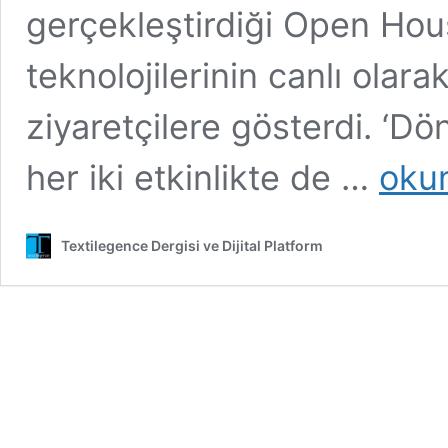
gerçekleştirdiği Open Hous
teknolojilerinin canlı olar
ziyaretçilere gösterdi. ‘Dö
Starlinger
her iki etkinlikte de …
oku
Sürdürülebi
İçin
‘Döngüsel
Textilegence Dergisi ve Dijital Platform
Ambalaj’
Çözümlere
Odaklandı