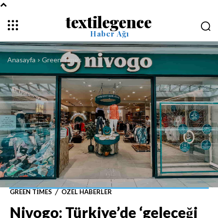
textilegence
Haber Ağı
Anasayfa
Green Times
GREEN TIMES
ÖZEL HABERLER
Nivogo: Türkiye’de ‘geleceği