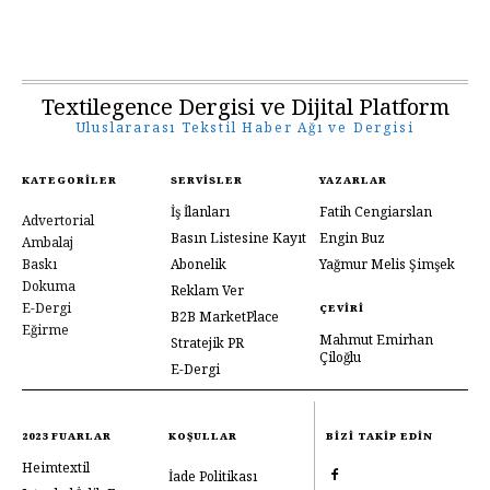
Textilegence Dergisi ve Dijital Platform
Uluslararası Tekstil Haber Ağı ve Dergisi
KATEGORILER
SERVISLER
YAZARLAR
İş İlanları
Fatih Cengiarslan
Advertorial
Basın Listesine Kayıt
Engin Buz
Ambalaj
Baskı
Abonelik
Yağmur Melis Şimşek
Dokuma
Reklam Ver
E-Dergi
ÇEVIRI
B2B MarketPlace
Eğirme
Mahmut Emirhan
Stratejik PR
Çiloğlu
E-Dergi
2023 FUARLAR
KOŞULLAR
BIZI TAKIP EDIN
Heimtextil
İade Politikası