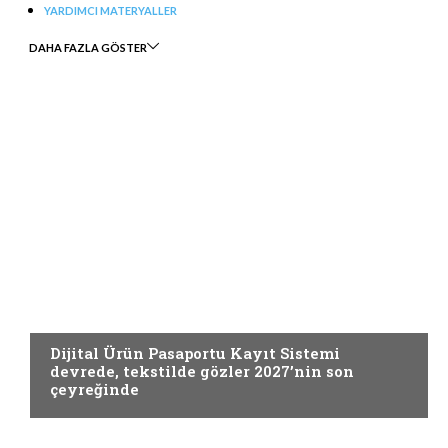
YARDIMCI MATERYALLER
DAHA FAZLA GÖSTER
GREEN TIMES
Dijital Ürün Pasaportu Kayıt Sistemi
devrede, tekstilde gözler 2027’nin son
çeyreğinde