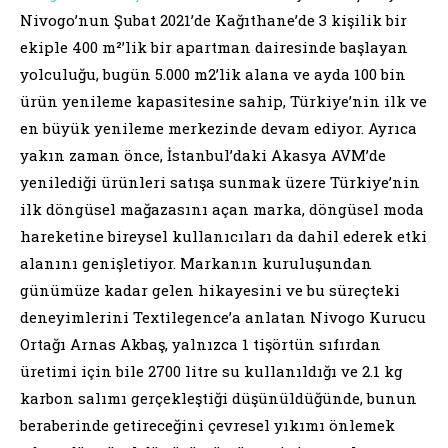
Nivogo’nun Şubat 2021’de Kağıthane’de 3 kişilik bir
ekiple 400 m²’lik bir apartman dairesinde başlayan
yolculuğu, bugün 5.000 m2’lik alana ve ayda 100 bin
ürün yenileme kapasitesine sahip, Türkiye’nin ilk ve
en büyük yenileme merkezinde devam ediyor. Ayrıca
yakın zaman önce, İstanbul’daki Akasya AVM’de
yenilediği ürünleri satışa sunmak üzere Türkiye’nin
ilk döngüsel mağazasını açan marka, döngüsel moda
hareketine bireysel kullanıcıları da dahil ederek etki
alanını genişletiyor. Markanın kuruluşundan
günümüze kadar gelen hikayesini ve bu süreçteki
deneyimlerini Textilegence’a anlatan Nivogo Kurucu
Ortağı Arnas Akbaş, yalnızca 1 tişörtün sıfırdan
üretimi için bile 2700 litre su kullanıldığı ve 2.1 kg
karbon salımı gerçekleştiği düşünüldüğünde, bunun
beraberinde getireceğini çevresel yıkımı önlemek