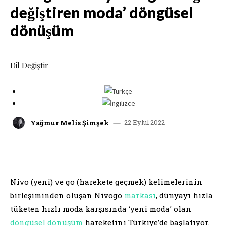
değiştiren moda’ döngüsel
dönüşüm
Dil Değiştir
22 Eylül 2022
Yağmur Melis Şimşek
facebook
x
linkedin
whatsap
Nivo (yeni) ve go (harekete geçmek) kelimelerinin
birleşiminden oluşan Nivogo
markası
, dünyayı hızla
tüketen hızlı moda karşısında ‘yeni moda’ olan
döngüsel dönüşüm
hareketini Türkiye’de başlatıyor.