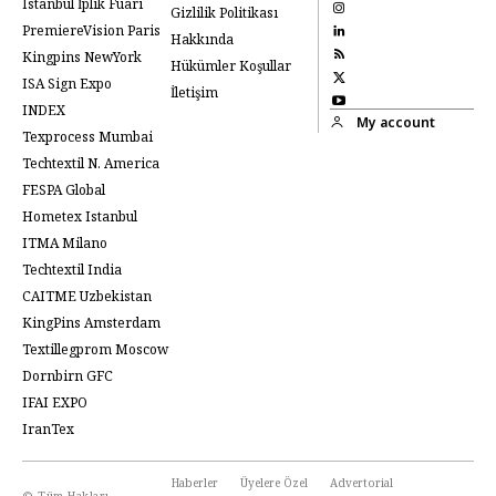
Istanbul İplik Fuarı
Gizlilik Politikası
PremiereVision Paris
Hakkında
Kingpins NewYork
Hükümler Koşullar
ISA Sign Expo
İletişim
INDEX
My account
Texprocess Mumbai
Techtextil N. America
FESPA Global
Hometex Istanbul
ITMA Milano
Techtextil India
CAITME Uzbekistan
KingPins Amsterdam
Textillegprom Moscow
Dornbirn GFC
IFAI EXPO
IranTex
Haberler
Üyelere Özel
Advertorial