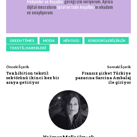
Hükümler ve Koşullar
gereği izin veriyorum. Ayrıca
dijital mecraların
İptal ve İade koşulları
'nı okudum
ve onaylıyorum.
GREEN TIMES
MODA
NIVOGO
SÜRDÜRÜLEBILIRLIK
TEKSTIL HABERLERI
Önceki İçerik
Sonraki İçerik
Texhibition tekstil
Fransız şirket Türkiye
sektörünü ikinci kez bir
pazarına Sarcina Ambalaj
araya getiriyor
ile giriyor