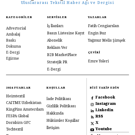
Uluslararası Tekstil Haber Ağı ve Dergisi
KATEGORILER
SERVISLER
YAZARLAR
İş İlanları
Fatih Cengiarslan
Advertorial
Basın Listesine Kayıt
Engin Buz
Ambalaj
Baskı
Abonelik
Yağmur Melis Şimşek
Dokuma
Reklam Ver
E-Dergi
ÇEVIRI
B2B MarketPlace
Eğirme
Emre Yoleri
Stratejik PR
E-Dergi
2024 FUARLAR
KOŞULLAR
BIZI TAKIP EDIN
Heimtextil
Facebook
İade Politikası
CAITME Uzbekistan
Instagram
Gizlilik Politikası
KingPins Amsterdam
Linkedin
Hakkında
FESPA Global
RSS
Hükümler Koşullar
Dornbirn GFC
X
İletişim
Youtube
Techtextil