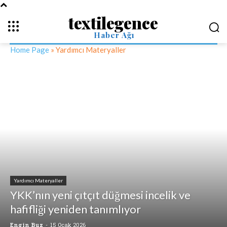
textilegence
Haber Ağı
Home Page
»
Yardımcı Materyaller
Yardımcı Materyaller
YKK’nın yeni çıtçıt düğmesi incelik ve
hafifliği yeniden tanımlıyor
Engin Buz
-
15 Ocak 2026