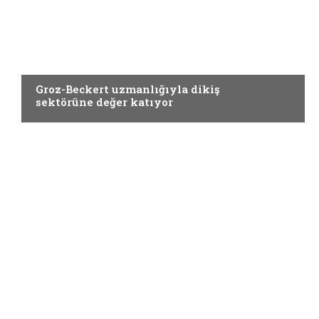
Yardımcı Materyaller
Groz-Beckert uzmanlığıyla dikiş
sektörüne değer katıyor
Yardımcı Materyaller