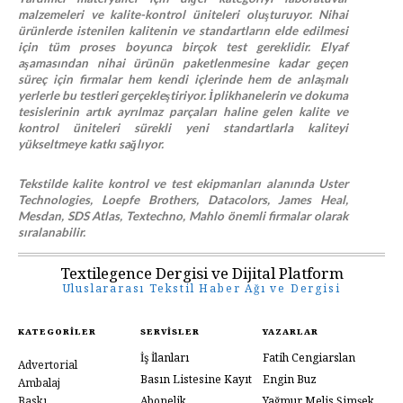
malzemeleri ve kalite-kontrol üniteleri oluşturuyor. Nihai
ürünlerde istenilen kalitenin ve standartların elde edilmesi
için tüm proses boyunca birçok test gereklidir. Elyaf
aşamasından nihai ürünün paketlenmesine kadar geçen
süreç için firmalar hem kendi içlerinde hem de anlaşmalı
yerlerle bu testleri gerçekleştiriyor. İplikhanelerin ve dokuma
tesislerinin artık ayrılmaz parçaları haline gelen kalite ve
kontrol üniteleri sürekli yeni standartlarla kaliteyi
yükseltmeye katkı sağlıyor.
Tekstilde kalite kontrol ve test ekipmanları alanında Uster
Technologies, Loepfe Brothers, Datacolors, James Heal,
Mesdan, SDS Atlas, Textechno, Mahlo önemli firmalar olarak
sıralanabilir.
Textilegence Dergisi ve Dijital Platform
Uluslararası Tekstil Haber Ağı ve Dergisi
KATEGORILER
SERVISLER
YAZARLAR
İş İlanları
Fatih Cengiarslan
Advertorial
Basın Listesine Kayıt
Engin Buz
Ambalaj
Baskı
Abonelik
Yağmur Melis Şimşek