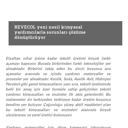
Yardımcı Materyaller
REVECOL yeni nesil kimyasal
yardımcılarla sorunları çözüme
dönüştürüyor
Elyaftan nihai ürüne kadar tekstil üretimi birçok farklı
aşamayı kapsıyor. Burada birbirinden farklı teknolojiler yer
almaktadır. Birbirini takip eden bu zincir boyunca ana
aşamalar arasında ve içinde yardımcı materyaller ve
prosesler yer almaktadır. Kostik, Soda, Asetik Asit, Hidrojen
Peroksit gibi genel kimyasalların yanı sıra, tekstil üretiminde
belli bir amaç için özel formüle sahip geliştirilen tekstil
yardımcı kimyasalları ve enzimler ilk akla gelenlerdir. Bu
malzemeler ön terbiyeden terbiyeye kadar üretim boyunca
kendine yer buluyor. Çoğunluğu yüzey aktif maddeleri olan
bu tekstil kimyasalları ve enzimleri alanında birçok
uluslararası ve yerel üretici bulunuyor.
Yardımcı materyaller için diğer kategoriyi laboratuvar