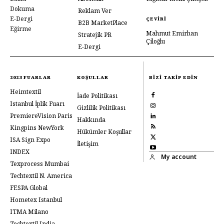
Dokuma
Reklam Ver
E-Dergi
ÇEVIRI
B2B MarketPlace
Eğirme
Mahmut Emirhan
Stratejik PR
Çiloğlu
E-Dergi
2023 FUARLAR
KOŞULLAR
BIZI TAKIP EDIN
Heimtextil
İade Politikası
Istanbul İplik Fuarı
Gizlilik Politikası
PremiereVision Paris
Hakkında
Kingpins NewYork
Hükümler Koşullar
ISA Sign Expo
İletişim
INDEX
My account
Texprocess Mumbai
Techtextil N. America
FESPA Global
Hometex Istanbul
ITMA Milano
Techtextil India