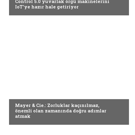
Control 5.0 yuvarlak örgü makinelerini
IoT’ye hazır hale getiriyor
Örme
Mayer & Cie.: Zorluklar kaçınılmaz,
önemli olan zamanında doğru adımlar
atmak