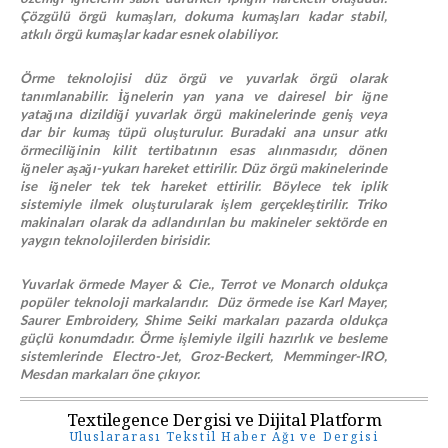
Çözgülü örgü kumaşları, dokuma kumaşları kadar stabil,
atkılı örgü kumaşlar kadar esnek olabiliyor.
Örme teknolojisi düz örgü ve yuvarlak örgü olarak
tanımlanabilir. İğnelerin yan yana ve dairesel bir iğne
yatağına dizildiği yuvarlak örgü makinelerinde geniş veya
dar bir kumaş tüpü oluşturulur. Buradaki ana unsur atkı
örmeciliğinin kilit tertibatının esas alınmasıdır, dönen
iğneler aşağı-yukarı hareket ettirilir. Düz örgü makinelerinde
ise iğneler tek tek hareket ettirilir. Böylece tek iplik
sistemiyle ilmek oluşturularak işlem gerçekleştirilir. Triko
makinaları olarak da adlandırılan bu makineler sektörde en
yaygın teknolojilerden birisidir.
Yuvarlak örmede Mayer & Cie., Terrot ve Monarch oldukça
popüler teknoloji markalarıdır. Düz örmede ise Karl Mayer,
Saurer Embroidery, Shime Seiki markaları pazarda oldukça
güçlü konumdadır. Örme işlemiyle ilgili hazırlık ve besleme
sistemlerinde Electro-Jet, Groz-Beckert, Memminger-IRO,
Mesdan markaları öne çıkıyor.
Textilegence Dergisi ve Dijital Platform
Uluslararası Tekstil Haber Ağı ve Dergisi