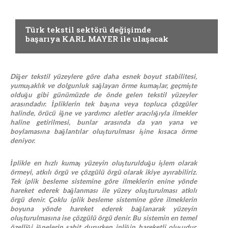
Örme
Türk tekstil sektörü değişimde
başarıya KARL MAYER ile ulaşacak
Diğer tekstil yüzeylere göre daha esnek boyut stabilitesi,
yumuşaklık ve dolgunluk sağlayan örme kumaşlar, geçmişte
olduğu gibi günümüzde de önde gelen tekstil yüzeyler
arasındadır. İpliklerin tek başına veya topluca çözgüler
halinde, örücü iğne ve yardımcı aletler aracılığıyla ilmekler
haline getirilmesi, bunlar arasında da yan yana ve
boylamasına bağlantılar oluşturulması işine kısaca örme
deniyor.
İplikle en hızlı kumaş yüzeyin oluşturulduğu işlem olarak
örmeyi, atkılı örgü ve çözgülü örgü olarak ikiye ayırabiliriz.
Tek iplik besleme sistemine göre ilmeklerin enine yönde
hareket ederek bağlanması ile yüzey oluşturulması atkılı
örgü denir. Çoklu iplik besleme sistemine göre ilmeklerin
boyuna yönde hareket ederek bağlanarak yüzeyin
oluşturulmasına ise çözgülü örgü denir. Bu sistemin en temel
özelliği iğnelerin sabit dururken ipliğin hareketli oluşudur.