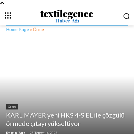
textilegence
Haber Ağı
Home Page
»
Örme
Örme
KARL MAYER yeni HKS 4-S EL ile çözgülü
örmede çıtayı yükseltiyor
Engin Buz
-
23 Temmuz 2026