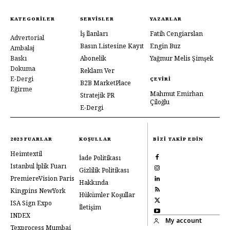
KATEGORILER
SERVISLER
YAZARLAR
İş İlanları
Fatih Cengiarslan
Advertorial
Basın Listesine Kayıt
Engin Buz
Ambalaj
Baskı
Abonelik
Yağmur Melis Şimşek
Dokuma
Reklam Ver
E-Dergi
ÇEVIRI
B2B MarketPlace
Eğirme
Mahmut Emirhan
Stratejik PR
Çiloğlu
E-Dergi
2023 FUARLAR
KOŞULLAR
BIZI TAKIP EDIN
Heimtextil
İade Politikası
Istanbul İplik Fuarı
Gizlilik Politikası
PremiereVision Paris
Hakkında
Kingpins NewYork
Hükümler Koşullar
ISA Sign Expo
İletişim
INDEX
My account
Texprocess Mumbai