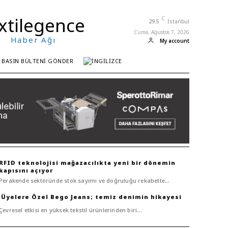
xtilegence
C
29.5
İstanbul
Cuma, Ağustos 7, 2026
Haber Ağı
My account
BASIN BÜLTENI GÖNDER
RFID teknolojisi mağazacılıkta yeni bir dönemin
kapısını açıyor
Perakende sektöründe stok sayımı ve doğruluğu rekabette...
Bego Jeans; temiz denimin hikayesi
Çevresel etkisi en yüksek tekstil ürünlerinden biri...