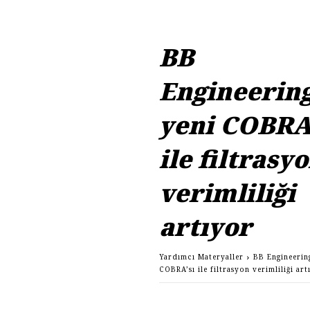
BB
Engineering
yeni COBRA
ile filtrasy
verimliliği
artıyor
Yardımcı Materyaller
BB Engineering
COBRA’sı ile filtrasyon verimliliği ar