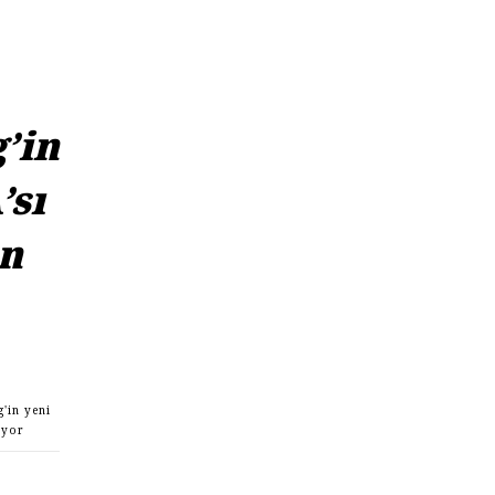
’in
’sı
on
'in yeni
tıyor