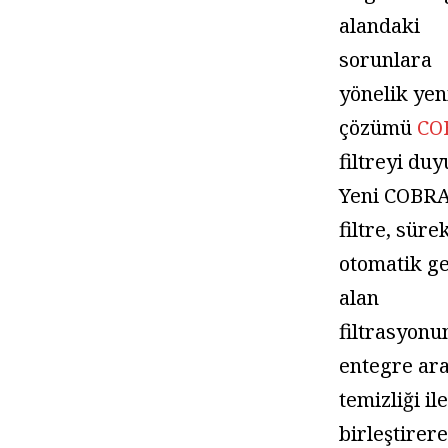
alandaki
sorunlara
yönelik yen
çözümü
CO
filtreyi du
Yeni COBR
filtre, süre
otomatik ge
alan
filtrasyonu
entegre ara 
temizliği il
birleştirer