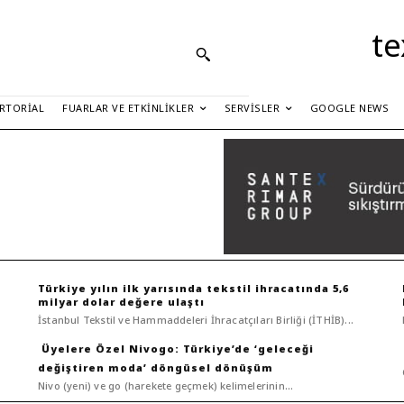
te
RTORIAL
FUARLAR VE ETKINLIKLER
SERVISLER
GOOGLE NEWS
Türkiye yılın ilk yarısında tekstil ihracatında 5,6
milyar dolar değere ulaştı
İstanbul Tekstil ve Hammaddeleri İhracatçıları Birliği (İTHİB)...
Nivogo: Türkiye’de ‘geleceği
değiştiren moda’ döngüsel dönüşüm
Nivo (yeni) ve go (harekete geçmek) kelimelerinin...