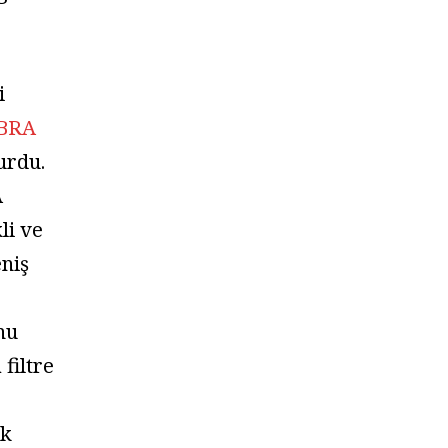
i
BRA
yurdu.
A
kli ve
niş
nu
filtre
e
ek