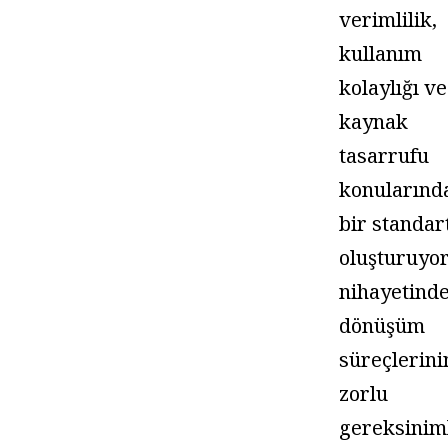
verimlilik,
kullanım
kolaylığı ve
kaynak
tasarrufu
konularınd
bir standar
oluşturuyo
nihayetinde
dönüşüm
süreçlerini
zorlu
gereksinim