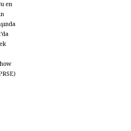
Bu en
ün
aşında
’da
ek
Show
(PRSE)
a