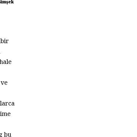
Şimşek
 bir
i
hale
 ve
larca
yime
g bu