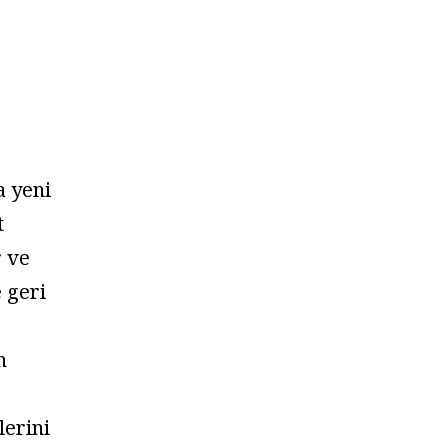
a yeni
t
r ve
 geri
n
lerini