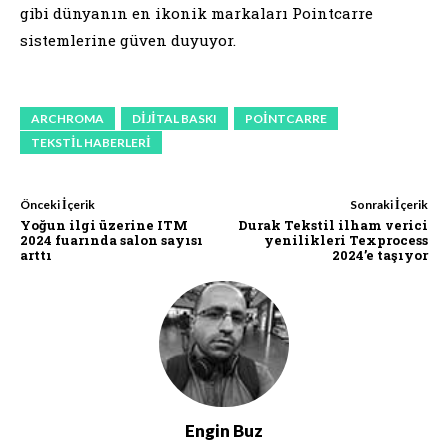
gibi dünyanın en ikonik markaları Pointcarre
sistemlerine güven duyuyor.
ARCHROMA
DIJITAL BASKI
POINTCARRE
TEKSTIL HABERLERI
Önceki İçerik
Sonraki İçerik
Yoğun ilgi üzerine ITM
Durak Tekstil ilham verici
2024 fuarında salon sayısı
yenilikleri Texprocess
arttı
2024’e taşıyor
Engin Buz