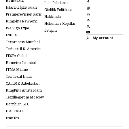
Heimtextil
İade Politikası
Istanbul İplik Fuarı
Gizlilik Politikası
PremiereVision Paris
Hakkında
Kingpins NewYork
Hükümler Koşullar
ISA Sign Expo
İletişim
INDEX
My account
Texprocess Mumbai
Techtextil N. America
FESPA Global
Hometex Istanbul
ITMA Milano
Techtextil India
CAITME Uzbekistan
KingPins Amsterdam
Textillegprom Moscow
Dornbirn GFC
IFAI EXPO
IranTex