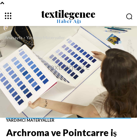
textilegence
Haber Ağı
Anasayfa
Yardımcı Materyaller
YARDIMCI MATERYALLER
Archroma ve Pointcarre iş