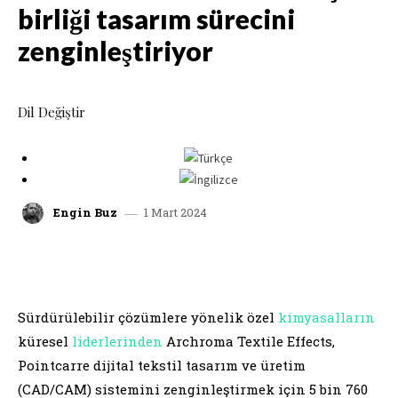
birliği tasarım sürecini
zenginleştiriyor
Dil Değiştir
1 Mart 2024
Engin Buz
facebook
x
linkedin
whatsap
Sürdürülebilir çözümlere yönelik özel
kimyasalların
küresel
liderlerinden
Archroma Textile Effects,
Pointcarre dijital tekstil tasarım ve üretim
(CAD/CAM) sistemini zenginleştirmek için 5 bin 760