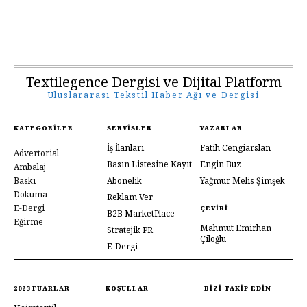
Textilegence Dergisi ve Dijital Platform
Uluslararası Tekstil Haber Ağı ve Dergisi
KATEGORILER
SERVISLER
YAZARLAR
İş İlanları
Fatih Cengiarslan
Advertorial
Basın Listesine Kayıt
Engin Buz
Ambalaj
Baskı
Abonelik
Yağmur Melis Şimşek
Dokuma
Reklam Ver
E-Dergi
ÇEVIRI
B2B MarketPlace
Eğirme
Mahmut Emirhan
Stratejik PR
Çiloğlu
E-Dergi
2023 FUARLAR
KOŞULLAR
BIZI TAKIP EDIN