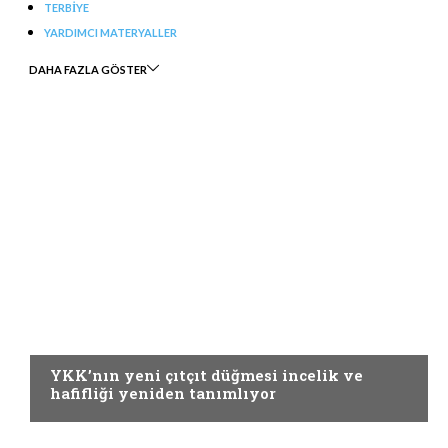
TERBIYE
YARDIMCI MATERYALLER
DAHA FAZLA GÖSTER
YARDIMCI MATERYALLER
YKK’nın yeni çıtçıt düğmesi incelik ve
hafifliği yeniden tanımlıyor