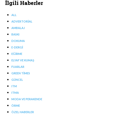
İlgili Haberler
ALL
ADVERTORIAL
AMBALAJ
BASKI
DOKUMA
E-DERGI
EĞIRME
ELYAF VE KUMAŞ
FUARLAR
GREEN TIMES
GÜNCEL
ITM
ITMA
MODA VE PERAKENDE
ÖRME
ÖZEL HABERLER