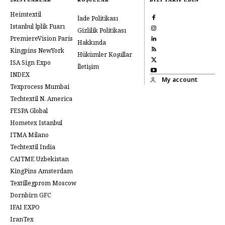
Heimtextil
İade Politikası
Istanbul İplik Fuarı
Gizlilik Politikası
PremiereVision Paris
Hakkında
Kingpins NewYork
Hükümler Koşullar
ISA Sign Expo
İletişim
INDEX
My account
Texprocess Mumbai
Techtextil N. America
FESPA Global
Hometex Istanbul
ITMA Milano
Techtextil India
CAITME Uzbekistan
KingPins Amsterdam
Textillegprom Moscow
Dornbirn GFC
IFAI EXPO
IranTex