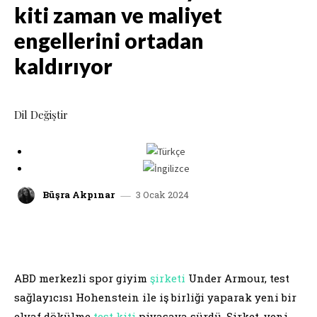
kiti zaman ve maliyet
engellerini ortadan
kaldırıyor
Dil Değiştir
3 Ocak 2024
Büşra Akpınar
facebook
x
linkedin
whatsap
ABD merkezli spor giyim
şirketi
Under Armour, test
sağlayıcısı Hohenstein ile iş birliği yaparak yeni bir
elyaf dökülme
test kiti
piyasaya sürdü. Şirket, yeni