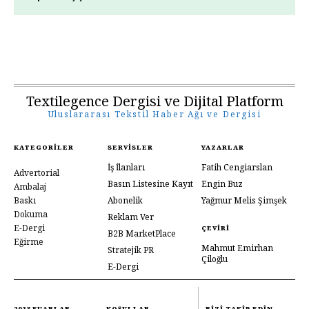
Textilegence Dergisi ve Dijital Platform
Uluslararası Tekstil Haber Ağı ve Dergisi
KATEGORILER
SERVISLER
YAZARLAR
İş İlanları
Fatih Cengiarslan
Advertorial
Basın Listesine Kayıt
Engin Buz
Ambalaj
Baskı
Abonelik
Yağmur Melis Şimşek
Dokuma
Reklam Ver
E-Dergi
ÇEVIRI
B2B MarketPlace
Eğirme
Mahmut Emirhan
Stratejik PR
Çiloğlu
E-Dergi
2023 FUARLAR
KOŞULLAR
BIZI TAKIP EDIN