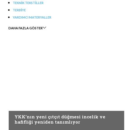
TEKNIK TEKSTILLER
TERBIYE
YARDIMCI MATERYALLER
DAHA FAZLA GÖSTER
YARDIMCI MATERYALLER
YKK’nın yeni çıtçıt düğmesi incelik ve
hafifliği yeniden tanımlıyor