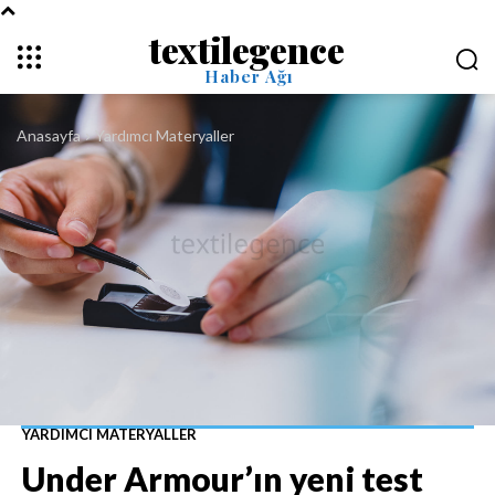
textilegence
Haber Ağı
Anasayfa
Yardımcı Materyaller
YARDIMCI MATERYALLER
Under Armour’ın yeni test