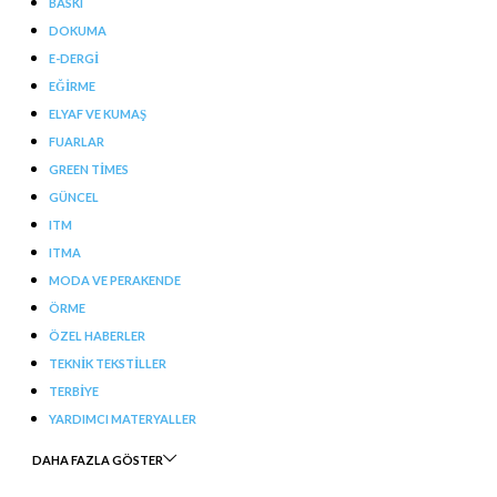
BASKI
DOKUMA
E-DERGI
EĞIRME
ELYAF VE KUMAŞ
FUARLAR
GREEN TIMES
GÜNCEL
ITM
ITMA
MODA VE PERAKENDE
ÖRME
ÖZEL HABERLER
TEKNIK TEKSTILLER
TERBIYE
YARDIMCI MATERYALLER
DAHA FAZLA GÖSTER