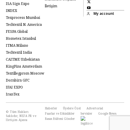
ISA Sign Expo
İletişim
INDEX
My account
Texprocess Mumbai
Techtextil N. America
FESPA Global
Hometex Istanbul
ITMA Milano
Techtextil India
CAITME Uzbekistan
KingPins Amsterdam
Textillegprom Moscow
Dornbirn GFC
IFAI EXPO
IranTex
Haberler
Üyelere Özel
Advertorial
© Tüm Hakları
Fuarlar ve Etkinlikler
Servisler
Google News
Saklıdır, NEFA PR ve
Basın Bülteni Gönder
İletişim Ajansı