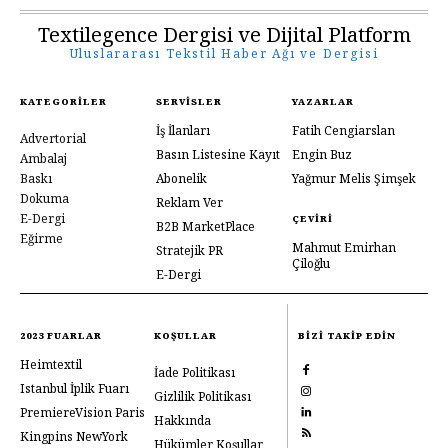
Textilegence Dergisi ve Dijital Platform
Uluslararası Tekstil Haber Ağı ve Dergisi
KATEGORILER
SERVISLER
YAZARLAR
İş İlanları
Fatih Cengiarslan
Advertorial
Basın Listesine Kayıt
Engin Buz
Ambalaj
Baskı
Abonelik
Yağmur Melis Şimşek
Dokuma
Reklam Ver
E-Dergi
ÇEVIRI
B2B MarketPlace
Eğirme
Mahmut Emirhan
Stratejik PR
Çiloğlu
E-Dergi
2023 FUARLAR
KOŞULLAR
BIZI TAKIP EDIN
Heimtextil
İade Politikası
Istanbul İplik Fuarı
Gizlilik Politikası
PremiereVision Paris
Hakkında
Kingpins NewYork
Hükümler Koşullar