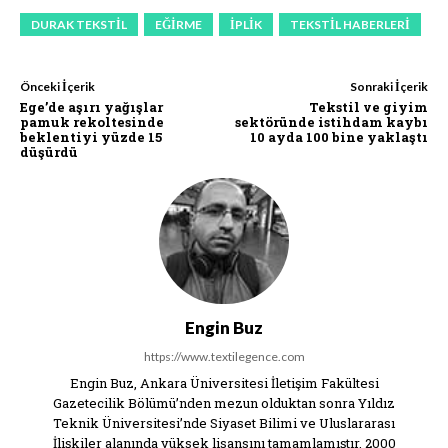
DURAK TEKSTIL
EĞIRME
IPLIK
TEKSTIL HABERLERI
Önceki İçerik
Sonraki İçerik
Ege’de aşırı yağışlar
Tekstil ve giyim
pamuk rekoltesinde
sektöründe istihdam kaybı
beklentiyi yüzde 15
10 ayda 100 bine yaklaştı
düşürdü
Engin Buz
https://www.textilegence.com
Engin Buz, Ankara Üniversitesi İletişim Fakültesi
Gazetecilik Bölümü’nden mezun olduktan sonra Yıldız
Teknik Üniversitesi’nde Siyaset Bilimi ve Uluslararası
İlişkiler alanında yüksek lisansını tamamlamıştır. 2000