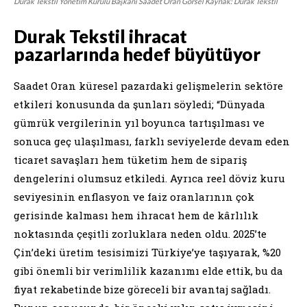
Durak Tekstil Yönetim Kurulu Başkanı Saadet Oran Görsel Kaynak: Durak Tekstil
Durak Tekstil ihracat
pazarlarında hedef büyütüyor
Saadet Oran küresel pazardaki gelişmelerin sektöre
etkileri konusunda da şunları söyledi; “Dünyada
gümrük vergilerinin yıl boyunca tartışılması ve
sonuca geç ulaşılması, farklı seviyelerde devam eden
ticaret savaşları hem tüketim hem de sipariş
dengelerini olumsuz etkiledi. Ayrıca reel döviz kuru
seviyesinin enflasyon ve faiz oranlarının çok
gerisinde kalması hem ihracat hem de kârlılık
noktasında çeşitli zorluklara neden oldu. 2025’te
Çin’deki üretim tesisimizi Türkiye’ye taşıyarak, %20
gibi önemli bir verimlilik kazanımı elde ettik, bu da
fiyat rekabetinde bize göreceli bir avantaj sağladı.