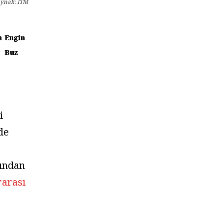
Kaynak: ITM
n
Engin
Buz
i
de
ından
rarası