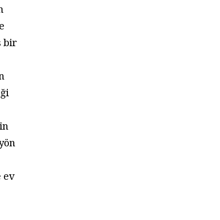
m
e
 bir
n
ği
in
 yön
e ev