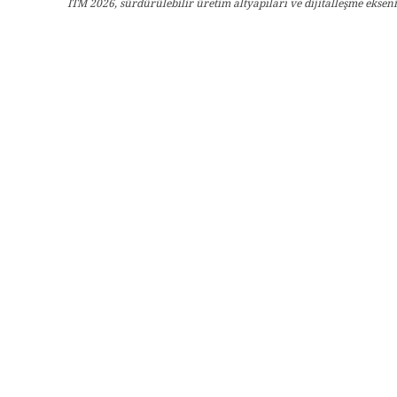
ITM 2026, sürdürülebilir üretim altyapıları ve dijitalleşme eksen