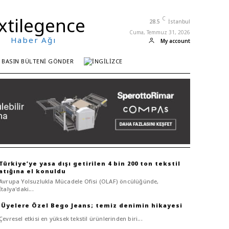
xtilegence
C
28.5
İstanbul
Cuma, Temmuz 31, 2026
Haber Ağı
My account
BASIN BÜLTENI GÖNDER
Türkiye’ye yasa dışı getirilen 4 bin 200 ton tekstil
atığına el konuldu
Avrupa Yolsuzlukla Mücadele Ofisi (OLAF) öncülüğünde,
İtalya'daki...
Bego Jeans; temiz denimin hikayesi
Çevresel etkisi en yüksek tekstil ürünlerinden biri...