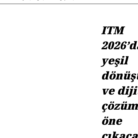
ITM
2026’d
yeşil
dönü
ve diji
çözüm
öne
çıkac