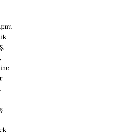
apım
nik
Ş.
,
kine
r
i
ş
ek