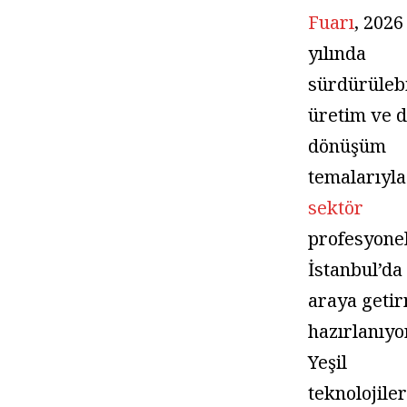
Fuarı
, 2026
yılında
sürdürülebi
üretim ve di
dönüşüm
temalarıyla
sektör
profesyonel
İstanbul’da
araya geti
hazırlanıyor
Yeşil
teknolojile