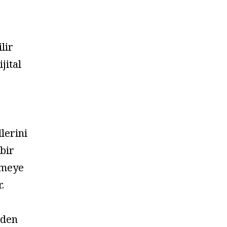
lir
jital
lerini
 bir
rmeye
.
rden