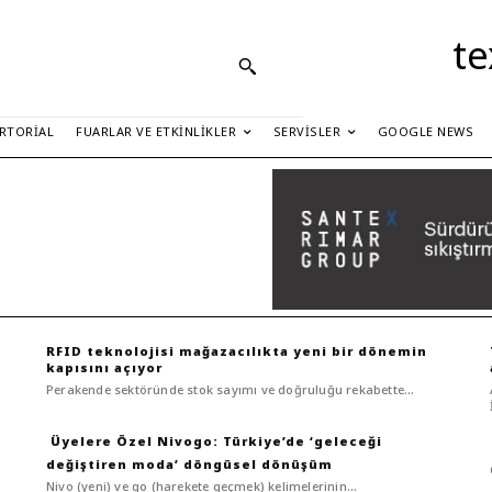
te
RTORIAL
FUARLAR VE ETKINLIKLER
SERVISLER
GOOGLE NEWS
RFID teknolojisi mağazacılıkta yeni bir dönemin
kapısını açıyor
Perakende sektöründe stok sayımı ve doğruluğu rekabette...
Nivogo: Türkiye’de ‘geleceği
değiştiren moda’ döngüsel dönüşüm
Nivo (yeni) ve go (harekete geçmek) kelimelerinin...