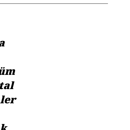
a
şüm
tal
ler
ak