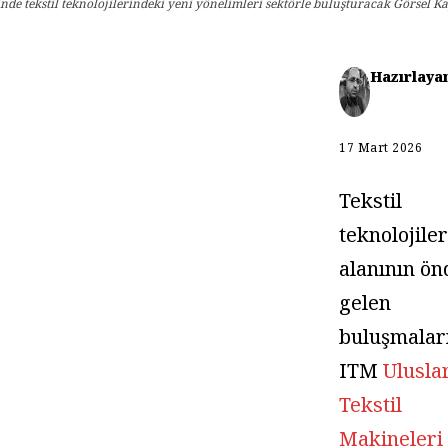
inde tekstil teknolojilerindeki yeni yönelimleri sektörle buluşturacak Görsel 
Hazırlaya
17 Mart 2026
Tekstil
teknolojiler
alanının ön
gelen
buluşmalar
ITM
Ulusla
Tekstil
Makineleri