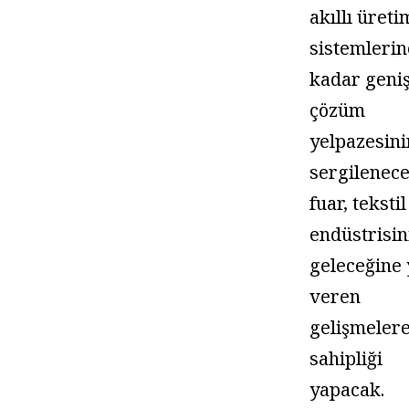
akıllı üreti
sistemlerin
kadar geniş
çözüm
yelpazesini
sergilenece
fuar, tekstil
endüstrisin
geleceğine
veren
gelişmeler
sahipliği
yapacak.