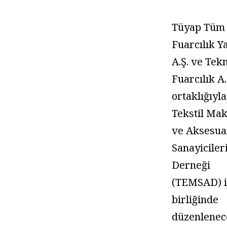
Tüyap Tüm
Fuarcılık Y
A.Ş. ve Tek
Fuarcılık A.
ortaklığıyla
Tekstil Ma
ve Aksesua
Sanayiciler
Derneği
(TEMSAD) i
birliğinde
düzenlenec