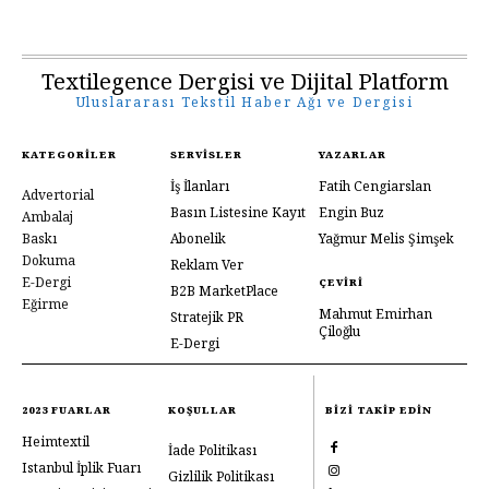
Textilegence Dergisi ve Dijital Platform
Uluslararası Tekstil Haber Ağı ve Dergisi
KATEGORILER
SERVISLER
YAZARLAR
İş İlanları
Fatih Cengiarslan
Advertorial
Basın Listesine Kayıt
Engin Buz
Ambalaj
Baskı
Abonelik
Yağmur Melis Şimşek
Dokuma
Reklam Ver
E-Dergi
ÇEVIRI
B2B MarketPlace
Eğirme
Mahmut Emirhan
Stratejik PR
Çiloğlu
E-Dergi
2023 FUARLAR
KOŞULLAR
BIZI TAKIP EDIN
Heimtextil
İade Politikası
Istanbul İplik Fuarı
Gizlilik Politikası