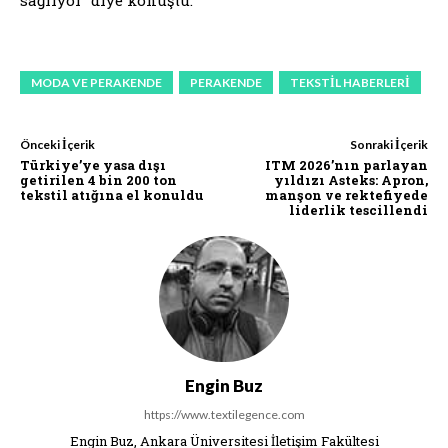
MODA VE PERAKENDE
PERAKENDE
TEKSTIL HABERLERI
Önceki İçerik
Sonraki İçerik
Türkiye’ye yasa dışı
ITM 2026’nın parlayan
getirilen 4 bin 200 ton
yıldızı Asteks: Apron,
tekstil atığına el konuldu
manşon ve rektefiyede
liderlik tescillendi
Engin Buz
https://www.textilegence.com
Engin Buz, Ankara Üniversitesi İletişim Fakültesi