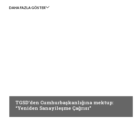
DAHA FAZLA GÖSTER
GÜNCEL
TGSD’den Cumhurbaşkanlığına mektup:
“Yeniden Sanayileşme Çağrısı”