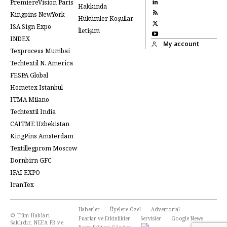
PremiereVision Paris
Hakkında
Kingpins NewYork
Hükümler Koşullar
ISA Sign Expo
İletişim
INDEX
My account
Texprocess Mumbai
Techtextil N. America
FESPA Global
Hometex Istanbul
ITMA Milano
Techtextil India
CAITME Uzbekistan
KingPins Amsterdam
Textillegprom Moscow
Dornbirn GFC
IFAI EXPO
IranTex
Haberler
Üyelere Özel
Advertorial
© Tüm Hakları
Fuarlar ve Etkinlikler
Servisler
Google News
Saklıdır, NEFA PR ve