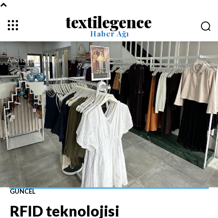
textilegence
Haber Ağı
Anasayfa
Güncel
GÜNCEL
RFID teknolojisi