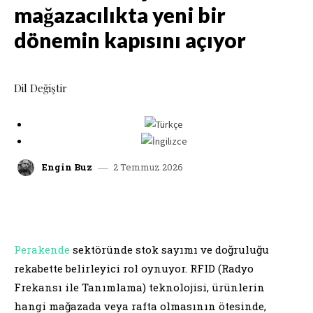
mağazacılıkta yeni bir
dönemin kapısını açıyor
Dil Değiştir
2 Temmuz 2026
Engin Buz
facebook
x
linkedin
whatsap
Perakende
sektöründe stok sayımı ve doğruluğu
rekabette belirleyici rol oynuyor. RFID (Radyo
Frekansı ile Tanımlama) teknolojisi, ürünlerin
hangi mağazada veya rafta olmasının ötesinde,