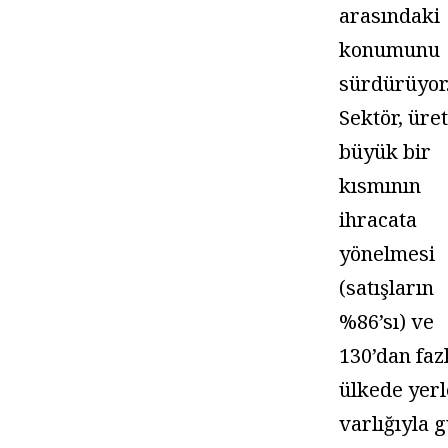
arasındaki
konumunu
sürdürüyor
Sektör, üre
büyük bir
kısmının
ihracata
yönelmesi
(satışların
%86’sı) ve
130’dan faz
ülkede yerl
varlığıyla 