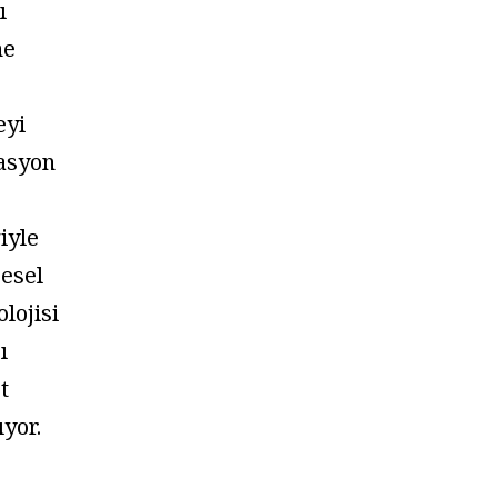
ı
ne
eyi
vasyon
iyle
esel
olojisi
ı
t
ıyor.