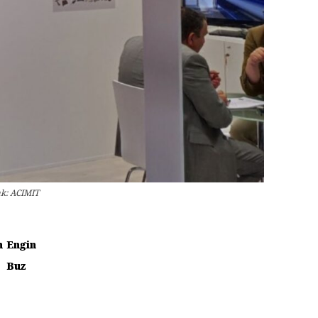
ak: ACIMIT
n
Engin
Buz