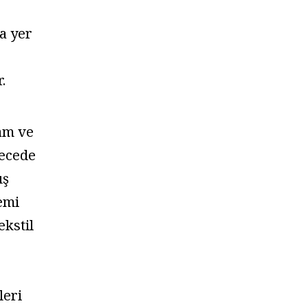
da yer
.
lam ve
ecede
ış
emi
ekstil
leri