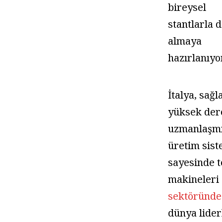
bireysel
stantlarla 
almaya
hazırlanıyor
İtalya, sağ
yüksek der
uzmanlaşm
üretim sist
sayesinde t
makineleri
sektöründe
dünya lider