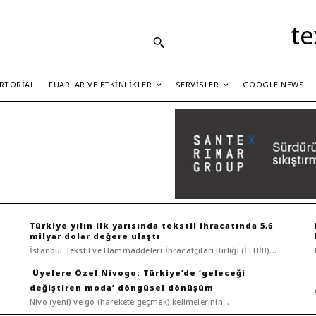
te
RTORIAL
FUARLAR VE ETKINLIKLER
SERVISLER
GOOGLE NEWS
Türkiye yılın ilk yarısında tekstil ihracatında 5,6
milyar dolar değere ulaştı
İstanbul Tekstil ve Hammaddeleri İhracatçıları Birliği (İTHİB)...
Nivogo: Türkiye’de ‘geleceği
değiştiren moda’ döngüsel dönüşüm
Nivo (yeni) ve go (harekete geçmek) kelimelerinin...