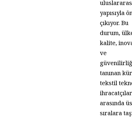
uluslararas
yapısıyla ö
çıkıyor. Bu
durum, ülk
kalite, ino
ve
güvenilirliğ
tanınan kür
tekstil tekn
ihracatçılar
arasında üs
sıralara taş