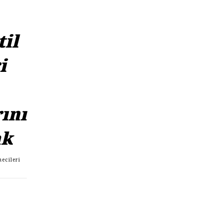
til
i
ını
ak
necileri