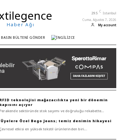
xtilegence
C
29.5
İstanbul
Cuma, Ağustos 7, 2026
Haber Ağı
My account
BASIN BÜLTENI GÖNDER
RFID teknolojisi mağazacılıkta yeni bir dönemin
kapısını açıyor
Perakende sektöründe stok sayımı ve doğruluğu rekabette...
Bego Jeans; temiz denimin hikayesi
Çevresel etkisi en yüksek tekstil ürünlerinden biri...