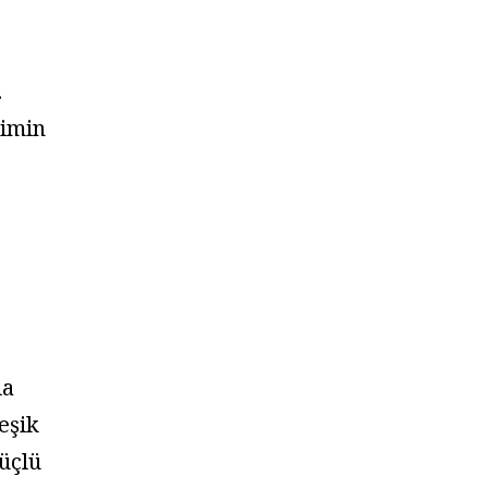
.
timin
la
eşik
güçlü