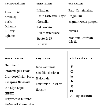
KATEGORILER
SERVISLER
YAZARLAR
İş İlanları
Fatih Cengiarslan
Advertorial
Basın Listesine Kayıt
Engin Buz
Ambalaj
Baskı
Abonelik
Yağmur Melis Şimşek
Dokuma
Reklam Ver
E-Dergi
ÇEVIRI
B2B MarketPlace
Eğirme
Mahmut Emirhan
Stratejik PR
Çiloğlu
E-Dergi
2023 FUARLAR
KOŞULLAR
BIZI TAKIP EDIN
Heimtextil
İade Politikası
Istanbul İplik Fuarı
Gizlilik Politikası
PremiereVision Paris
Hakkında
Kingpins NewYork
Hükümler Koşullar
ISA Sign Expo
İletişim
INDEX
My account
Texprocess Mumbai
Techtextil N. America