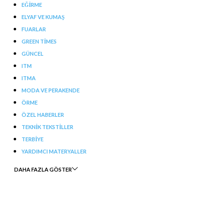
EĞIRME
ELYAF VE KUMAŞ
FUARLAR
GREEN TIMES
GÜNCEL
ITM
ITMA
MODA VE PERAKENDE
ÖRME
ÖZEL HABERLER
TEKNIK TEKSTILLER
TERBIYE
YARDIMCI MATERYALLER
DAHA FAZLA GÖSTER