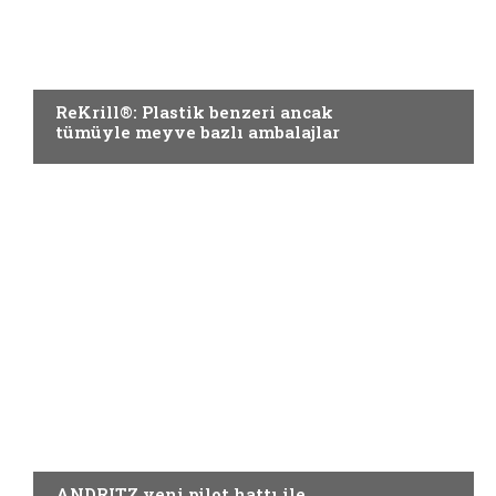
AMBALAJ
ReKrill®: Plastik benzeri ancak
tümüyle meyve bazlı ambalajlar
AMBALAJ
ANDRITZ yeni pilot hattı ile