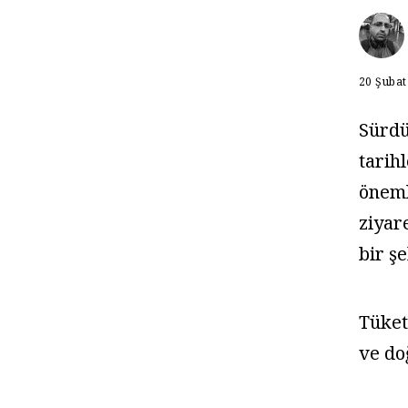
20 Şubat
Sürdü
tarih
öneml
ziyar
bir ş
Tüket
ve do