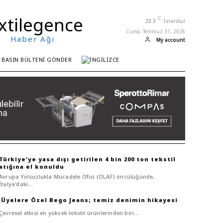
xtilegence
C
23.3
İstanbul
Cuma, Temmuz 31, 2026
Haber Ağı
My account
BASIN BÜLTENI GÖNDER
Türkiye’ye yasa dışı getirilen 4 bin 200 ton tekstil
atığına el konuldu
Avrupa Yolsuzlukla Mücadele Ofisi (OLAF) öncülüğünde,
İtalya'daki...
Bego Jeans; temiz denimin hikayesi
Çevresel etkisi en yüksek tekstil ürünlerinden biri...