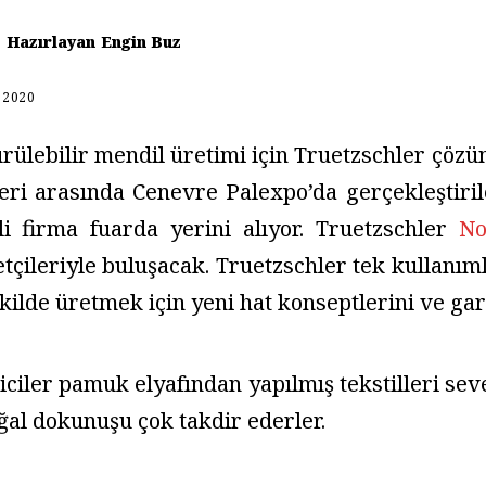
Hazırlayan
Engin Buz
 2020
rülebilir mendil üretimi için Truetzschler çöz
leri arasında Cenevre Palexpo’da gerçekleştiri
i firma fuarda yerini alıyor. Truetzschler
No
etçileriyle buluşacak. Truetzschler tek kullanıml
ekilde üretmek için yeni hat konseptlerini ve gar
iciler pamuk elyafından yapılmış tekstilleri sev
ğal dokunuşu çok takdir ederler.