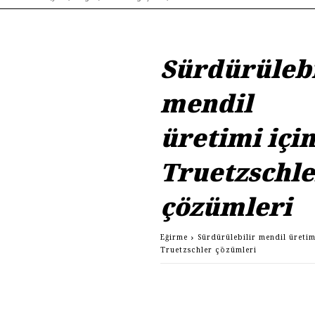
Sürdürülebi
mendil
üretimi içi
Truetzschle
çözümleri
Eğirme
Sürdürülebilir mendil üretim
Truetzschler çözümleri