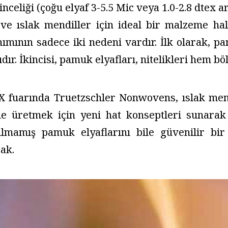
inceliği (çoğu elyaf 3-5.5 Mic veya 1.0-2.8 dtex
ve ıslak mendiller için ideal bir malzeme hal
nımının sadece iki nedeni vardır. İlk olarak, 
ıdır. İkincisi, pamuk elyafları, nitelikleri hem b
 fuarında Truetzschler Nonwovens, ıslak mend
de üretmek için yeni hat konseptleri sunara
ılmamış pamuk elyaflarını bile güvenilir bir
ak.