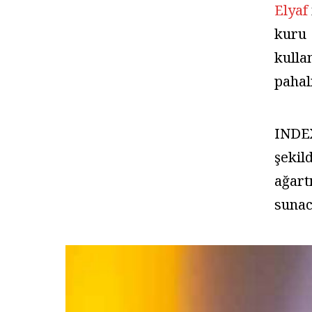
Elyaf
kuru 
kulla
pahal
INDEX
şekil
ağart
sunac