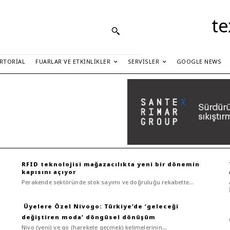
te
RTORIAL
FUARLAR VE ETKINLIKLER
SERVISLER
GOOGLE NEWS
RFID teknolojisi mağazacılıkta yeni bir dönemin
kapısını açıyor
Perakende sektöründe stok sayımı ve doğruluğu rekabette...
Nivogo: Türkiye’de ‘geleceği
değiştiren moda’ döngüsel dönüşüm
Nivo (yeni) ve go (harekete geçmek) kelimelerinin...