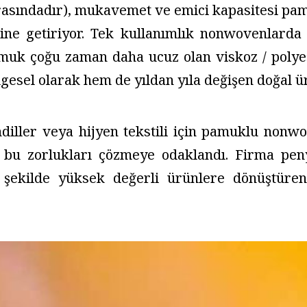
 arasındadır), mukavemet ve emici kapasitesi pam
ine getiriyor. Tek kullanımlık nonwovenlarda 
pamuk çoğu zaman daha ucuz olan viskoz / poly
ölgesel olarak hem de yıldan yıla değişen doğal ü
iller veya hijyen tekstili için pamuklu nonwo
k bu zorlukları çözmeye odaklandı. Firma pen
 şekilde yüksek değerli ürünlere dönüştüren 