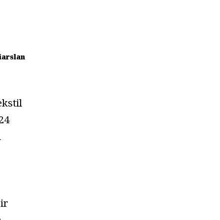
iarslan
ekstil
–24
i
ir
,