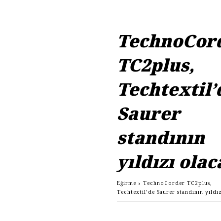
TechnoCor
TC2plus,
Techtextil’
Saurer
standının
yıldızı ola
Eğirme
TechnoCorder TC2plus,
Techtextil’de Saurer standının yıldı