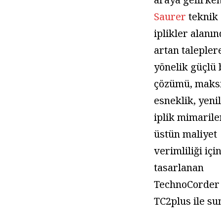
Saurer
teknik
iplikler alanı
artan talepler
yönelik güçlü 
çözümü, mak
esneklik, yenil
iplik mimarile
üstün maliyet
verimliliği içi
tasarlanan
TechnoCorder
TC2plus ile su