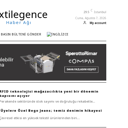
xtilegence
C
29.5
İstanbul
Cuma, Ağustos 7, 2026
Haber Ağı
My account
BASIN BÜLTENI GÖNDER
RFID teknolojisi mağazacılıkta yeni bir dönemin
kapısını açıyor
Perakende sektöründe stok sayımı ve doğruluğu rekabette...
Bego Jeans; temiz denimin hikayesi
Çevresel etkisi en yüksek tekstil ürünlerinden biri...