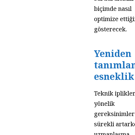
biçimde nasıl
optimize ettiği
gösterecek.
Yeniden
tanımla
esneklik
Teknik iplikle
yönelik
gereksinimler
sürekli artar
uzmanlaşma,