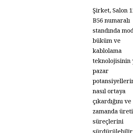
Şirket, Salon 
B56 numaralı
standında mo
büküm ve
kablolama
teknolojisinin
pazar
potansiyelleri
nasıl ortaya
çıkardığını ve
zamanda üret
süreçlerini
sürdürülebilir