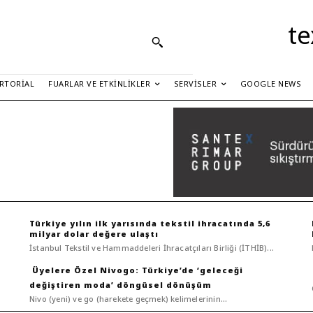
te
RTORIAL
FUARLAR VE ETKINLIKLER
SERVISLER
GOOGLE NEWS
Türkiye yılın ilk yarısında tekstil ihracatında 5,6
milyar dolar değere ulaştı
İstanbul Tekstil ve Hammaddeleri İhracatçıları Birliği (İTHİB)...
Nivogo: Türkiye’de ‘geleceği
değiştiren moda’ döngüsel dönüşüm
Nivo (yeni) ve go (harekete geçmek) kelimelerinin...