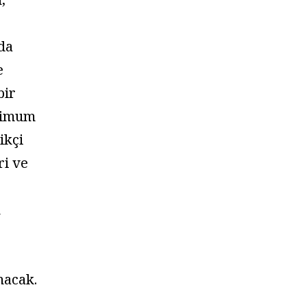
nda
e
bir
simum
ikçi
ri ve
n
nacak.