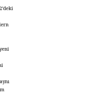
12’deki
dern
 yeni
ni
 aynı
im