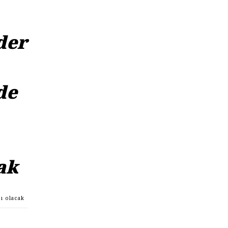
der
de
cak
zı olacak