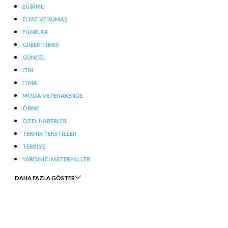
EĞIRME
ELYAF VE KUMAŞ
FUARLAR
GREEN TIMES
GÜNCEL
ITM
ITMA
MODA VE PERAKENDE
ÖRME
ÖZEL HABERLER
TEKNIK TEKSTILLER
TERBIYE
YARDIMCI MATERYALLER
DAHA FAZLA GÖSTER