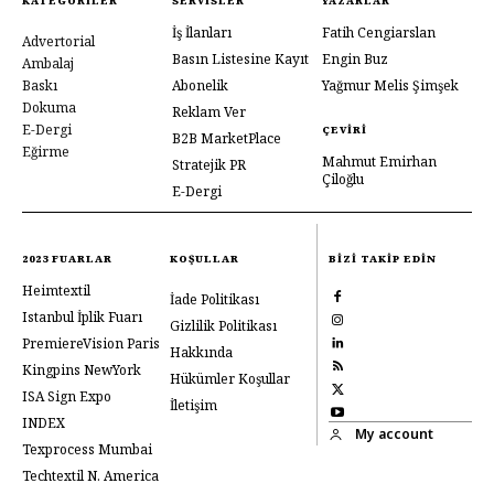
KATEGORILER
SERVISLER
YAZARLAR
İş İlanları
Fatih Cengiarslan
Advertorial
Basın Listesine Kayıt
Engin Buz
Ambalaj
Baskı
Abonelik
Yağmur Melis Şimşek
Dokuma
Reklam Ver
E-Dergi
ÇEVIRI
B2B MarketPlace
Eğirme
Mahmut Emirhan
Stratejik PR
Çiloğlu
E-Dergi
2023 FUARLAR
KOŞULLAR
BIZI TAKIP EDIN
Heimtextil
İade Politikası
Istanbul İplik Fuarı
Gizlilik Politikası
PremiereVision Paris
Hakkında
Kingpins NewYork
Hükümler Koşullar
ISA Sign Expo
İletişim
INDEX
My account
Texprocess Mumbai
Techtextil N. America