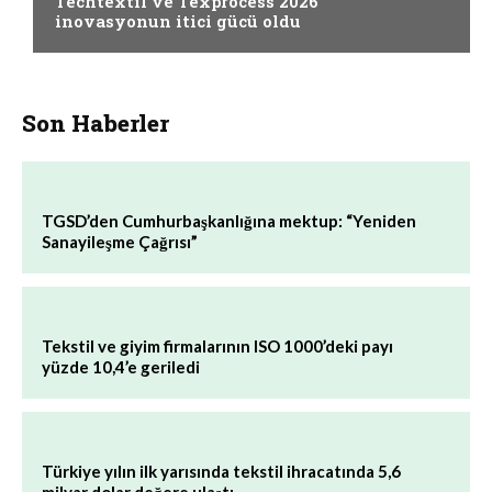
Techtextil ve Texprocess 2026
inovasyonun itici gücü oldu
Son Haberler
TGSD’den Cumhurbaşkanlığına mektup: “Yeniden
Sanayileşme Çağrısı”
Tekstil ve giyim firmalarının ISO 1000’deki payı
yüzde 10,4’e geriledi
Türkiye yılın ilk yarısında tekstil ihracatında 5,6
milyar dolar değere ulaştı