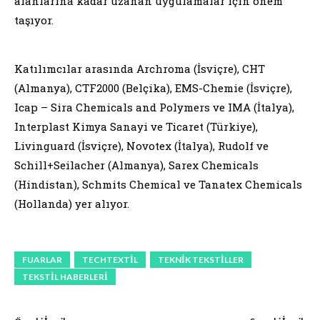
alanlarına kadar uzanan uygulamalar için önem
taşıyor.
Katılımcılar arasında Archroma (İsviçre), CHT
(Almanya), CTF2000 (Belçika), EMS-Chemie (İsviçre),
Icap – Sira Chemicals and Polymers ve IMA (İtalya),
Interplast Kimya Sanayi ve Ticaret (Türkiye),
Livinguard (İsviçre), Novotex (İtalya), Rudolf ve
Schill+Seilacher (Almanya), Sarex Chemicals
(Hindistan), Schmits Chemical ve Tanatex Chemicals
(Hollanda) yer alıyor.
FUARLAR
TECHTEXTIL
TEKNIK TEKSTILLER
TEKSTIL HABERLERI