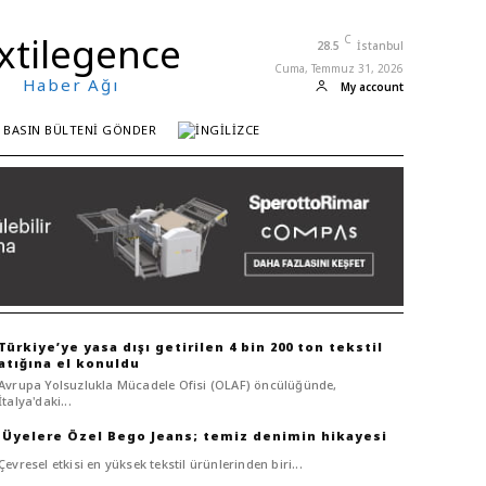
xtilegence
C
28.5
İstanbul
Cuma, Temmuz 31, 2026
Haber Ağı
My account
BASIN BÜLTENI GÖNDER
Türkiye’ye yasa dışı getirilen 4 bin 200 ton tekstil
atığına el konuldu
Avrupa Yolsuzlukla Mücadele Ofisi (OLAF) öncülüğünde,
İtalya'daki...
Bego Jeans; temiz denimin hikayesi
Çevresel etkisi en yüksek tekstil ürünlerinden biri...