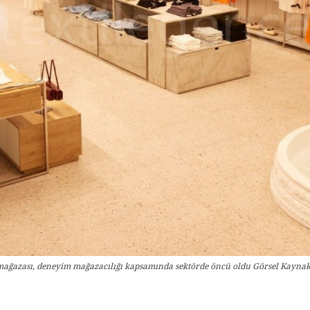
ağazası, deneyim mağazacılığı kapsamında sektörde öncü oldu Görsel Kaynak