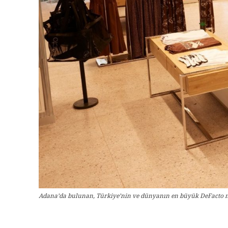
Adana’da bulunan, Türkiye’nin ve dünyanın en büyük DeFacto m