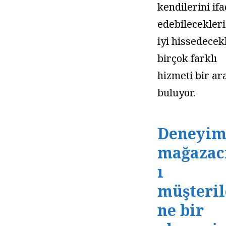
kendilerini if
edebilecekleri
iyi hissedecek
birçok farklı
hizmeti bir ar
buluyor.
Deneyi
mağazacı
ı
müşteril
ne bir