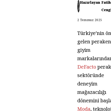
Hazırlayan
Fatih
Ceng
2 Temmuz 2025
Türkiye’nin ö
gelen peraken
giyim
markalarında
DeFacto
perak
sektöründe
deneyim
mağazacılığı
dönemini başla
Moda
, teknolo