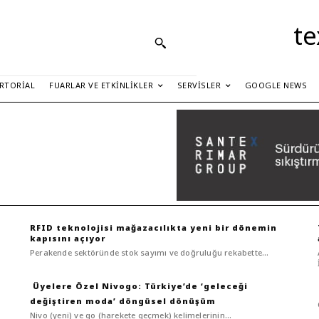
te
RTORIAL
FUARLAR VE ETKINLIKLER
SERVISLER
GOOGLE NEWS
RFID teknolojisi mağazacılıkta yeni bir dönemin
kapısını açıyor
Perakende sektöründe stok sayımı ve doğruluğu rekabette...
Nivogo: Türkiye’de ‘geleceği
değiştiren moda’ döngüsel dönüşüm
Nivo (yeni) ve go (harekete geçmek) kelimelerinin...