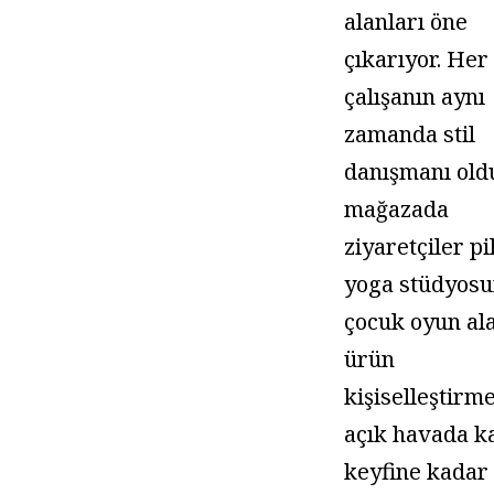
alanları öne
çıkarıyor. Her
çalışanın aynı
zamanda stil
danışmanı old
mağazada
ziyaretçiler pi
yoga stüdyosu
çocuk oyun al
ürün
kişiselleştirm
açık havada k
keyfine kadar