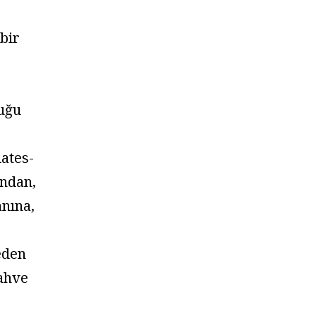
 bir
uğu
lates-
ndan,
anına,
eden
ahve