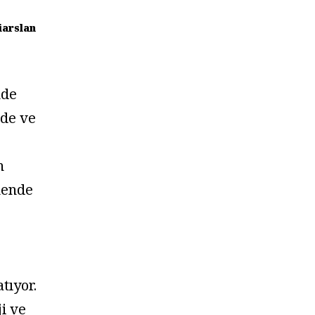
iarslan
nde
de ve
n
ende
tıyor.
ji ve