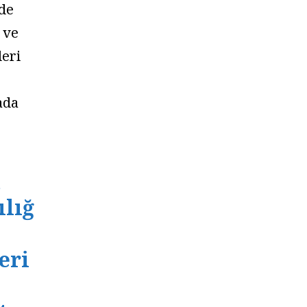
ade
 ve
leri
ada
m
lığ
eri