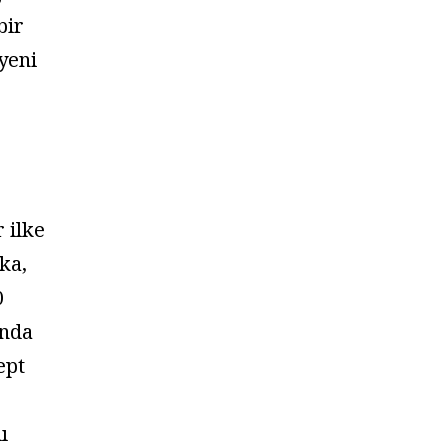
bir
yeni
 ilke
ka,
0
anda
ept
ı