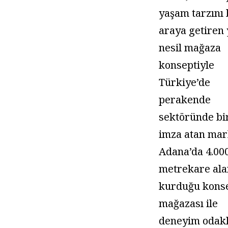
yaşam tarzını 
araya getiren 
nesil mağaza
konseptiyle
Türkiye’de
perakende
sektöründe bir
imza atan mar
Adana’da 4.00
metrekare al
kurduğu kons
mağazası ile
deneyim odakl