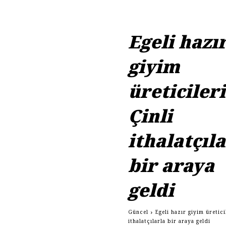
Egeli hazı
giyim
üreticileri
Çinli
ithalatçıl
bir araya
geldi
Güncel
Egeli hazır giyim üretici
ithalatçılarla bir araya geldi