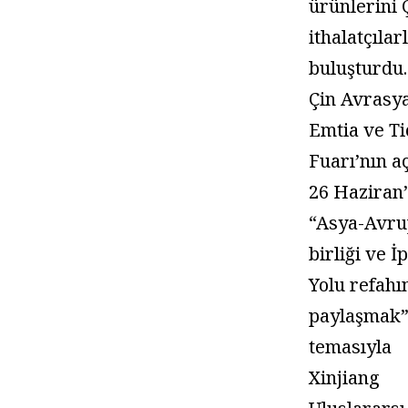
ürünlerini Ç
ithalatçılar
buluşturdu.
Çin Avrasy
Emtia ve Ti
Fuarı’nın aç
26 Haziran
“Asya-Avru
birliği ve İ
Yolu refahı
paylaşmak
temasıyla
Xinjiang