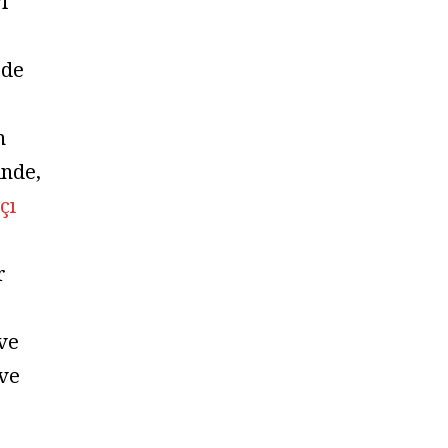
i
 de
n
inde,
çı
r
ve
ve