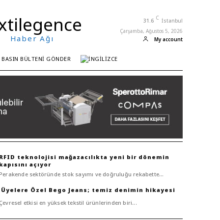
xtilegence
C
31.6
İstanbul
Çarşamba, Ağustos 5, 2026
Haber Ağı
My account
BASIN BÜLTENI GÖNDER
RFID teknolojisi mağazacılıkta yeni bir dönemin
kapısını açıyor
Perakende sektöründe stok sayımı ve doğruluğu rekabette...
Bego Jeans; temiz denimin hikayesi
Çevresel etkisi en yüksek tekstil ürünlerinden biri...