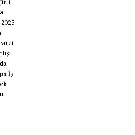
inli
la
 2025
a
caret
ılışı
’da
pa İş
pek
nı
”