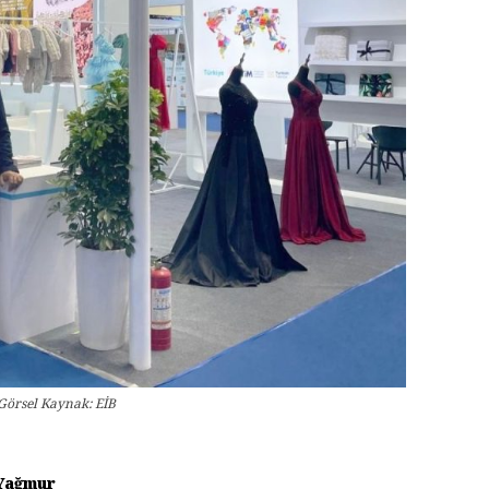
 Görsel Kaynak: EİB
Yağmur