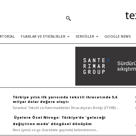
te
RTORIAL
FUARLAR VE ETKINLIKLER
SERVISLER
GOOGLE NEWS
Türkiye yılın ilk yarısında tekstil ihracatında 5,6
milyar dolar değere ulaştı
İstanbul Tekstil ve Hammaddeleri İhracatçıları Birliği (İTHİB)...
Nivogo: Türkiye’de ‘geleceği
değiştiren moda’ döngüsel dönüşüm
Nivo (yeni) ve go (harekete geçmek) kelimelerinin...