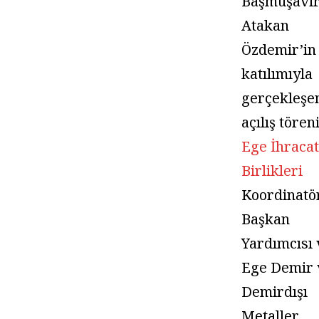
Başmüşavir
Atakan
Özdemir’in
katılımıyla
gerçekleşe
açılış tören
Ege İhracat
Birlikleri
Koordinatö
Başkan
Yardımcısı 
Ege Demir 
Demirdışı
Metaller