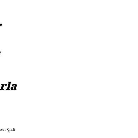
r
arla
leri Çinli