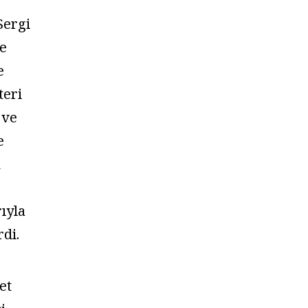
Sergi
e
e
teri
 ve
e
n
ıyla
rdi.
et