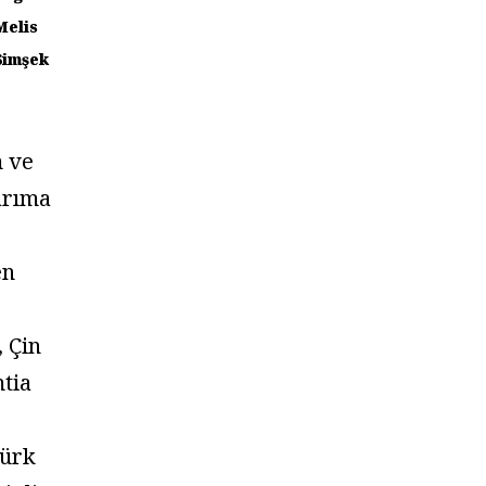
Melis
Şimşek
m ve
arıma
en
, Çin
tia
Türk