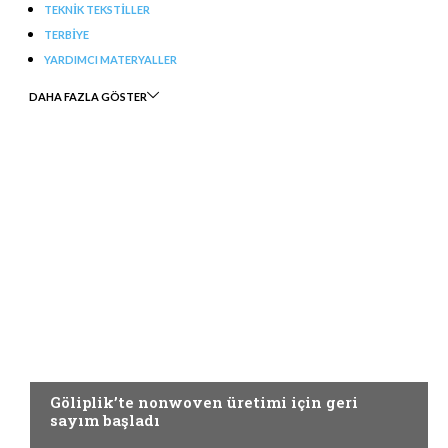
TEKNIK TEKSTILLER
TERBIYE
YARDIMCI MATERYALLER
DAHA FAZLA GÖSTER
DOKUMA
Göliplik’te nonwoven üretimi için geri
sayım başladı