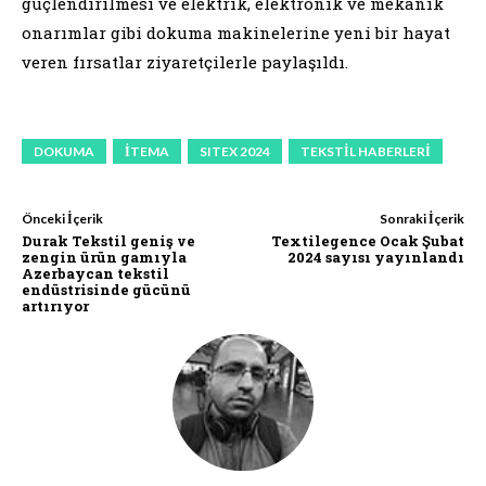
güçlendirilmesi ve elektrik, elektronik ve mekanik
onarımlar gibi dokuma makinelerine yeni bir hayat
veren fırsatlar ziyaretçilerle paylaşıldı.
DOKUMA
ITEMA
SITEX 2024
TEKSTIL HABERLERI
Önceki İçerik
Sonraki İçerik
Durak Tekstil geniş ve
Textilegence Ocak Şubat
zengin ürün gamıyla
2024 sayısı yayınlandı
Azerbaycan tekstil
endüstrisinde gücünü
artırıyor