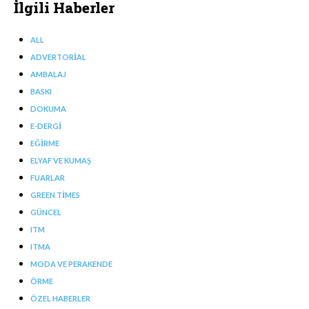
İlgili Haberler
ALL
ADVERTORIAL
AMBALAJ
BASKI
DOKUMA
E-DERGI
EĞIRME
ELYAF VE KUMAŞ
FUARLAR
GREEN TIMES
GÜNCEL
ITM
ITMA
MODA VE PERAKENDE
ÖRME
ÖZEL HABERLER