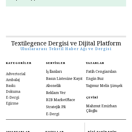
Textilegence Dergisi ve Dijital Platform
Uluslararası Tekstil Haber Ağı ve Dergisi
KATEGORILER
SERVISLER
YAZARLAR
İş İlanları
Fatih Cengiarslan
Advertorial
Basın Listesine Kayıt
Engin Buz
Ambalaj
Baskı
Abonelik
Yağmur Melis Şimşek
Dokuma
Reklam Ver
E-Dergi
ÇEVIRI
B2B MarketPlace
Eğirme
Mahmut Emirhan
Stratejik PR
Çiloğlu
E-Dergi
2023 FUARLAR
KOŞULLAR
BIZI TAKIP EDIN