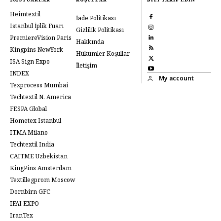
Heimtextil
İade Politikası
Istanbul İplik Fuarı
Gizlilik Politikası
PremiereVision Paris
Hakkında
Kingpins NewYork
Hükümler Koşullar
ISA Sign Expo
İletişim
INDEX
My account
Texprocess Mumbai
Techtextil N. America
FESPA Global
Hometex Istanbul
ITMA Milano
Techtextil India
CAITME Uzbekistan
KingPins Amsterdam
Textillegprom Moscow
Dornbirn GFC
IFAI EXPO
IranTex