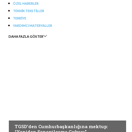
ÖZEL HABERLER
TEKNIK TEKSTILLER
TERBIYE
YARDIMCI MATERYALLER
DAHA FAZLA GÖSTER
GÜNCEL
TGSD’den Cumhurbaşkanlığına mektup:
“Yeniden Sanayileşme Çağrısı”