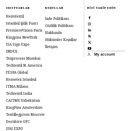
2023 FUARLAR
KOŞULLAR
BIZI TAKIP EDIN
Heimtextil
İade Politikası
Istanbul İplik Fuarı
Gizlilik Politikası
PremiereVision Paris
Hakkında
Kingpins NewYork
Hükümler Koşullar
ISA Sign Expo
İletişim
INDEX
My account
Texprocess Mumbai
Techtextil N. America
FESPA Global
Hometex Istanbul
ITMA Milano
Techtextil India
CAITME Uzbekistan
KingPins Amsterdam
Textillegprom Moscow
Dornbirn GFC
IFAI EXPO