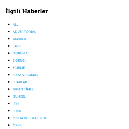
İlgili Haberler
ALL
ADVERTORIAL
AMBALAJ
BASKI
DOKUMA
E-DERGI
EĞIRME
ELYAF VE KUMAŞ
FUARLAR
GREEN TIMES
GÜNCEL
ITM
ITMA
MODA VE PERAKENDE
ÖRME