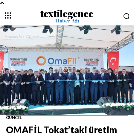
textilegence
Haber Ağı
Anasayfa
Güncel
GÜNCEL
OMAFİL Tokat’taki üretim