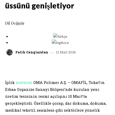
üssünü genişletiyor
Dil Değiştir
12 Mart 2026
Fatih Cengiarslan
facebook
x
linkedin
whatsap
İplik
üreticisi
OMA Polimer A.Ş. – OMAFİL, Tokat’ın
Erbaa Organize Sanayi Bölgesi’nde kurulan yeni
üretim tesisinin resmi açılışını 10 Mart’ta
gerçekleştirdi. Özellikle çorap, dar dokuma, dokuma,
medikal tekstil, seamless gibi sektörlere yönelik