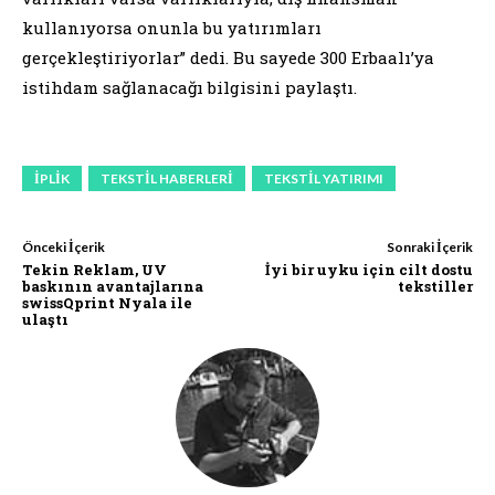
kullanıyorsa onunla bu yatırımları
gerçekleştiriyorlar” dedi. Bu sayede 300 Erbaalı’ya
istihdam sağlanacağı bilgisini paylaştı.
IPLIK
TEKSTIL HABERLERI
TEKSTIL YATIRIMI
Önceki İçerik
Sonraki İçerik
Tekin Reklam, UV
İyi bir uyku için cilt dostu
baskının avantajlarına
tekstiller
swissQprint Nyala ile
ulaştı