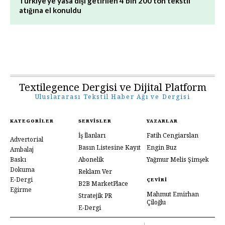
Türkiye’ye yasa dışı getirilen 4 bin 200 ton tekstil
atığına el konuldu
Textilegence Dergisi ve Dijital Platform
Uluslararası Tekstil Haber Ağı ve Dergisi
KATEGORILER
SERVISLER
YAZARLAR
İş İlanları
Fatih Cengiarslan
Advertorial
Basın Listesine Kayıt
Engin Buz
Ambalaj
Baskı
Abonelik
Yağmur Melis Şimşek
Dokuma
Reklam Ver
E-Dergi
ÇEVIRI
B2B MarketPlace
Eğirme
Mahmut Emirhan
Stratejik PR
Çiloğlu
E-Dergi