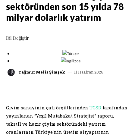
sektöründen son 15 yılda 78
milyar dolarlık yatırım
Dil Değiştir
11 Haziran 2026
Yağmur Melis Şimşek
facebook
x
linkedin
whatsap
Giyim sanayinin çatı örgütlerinden
TGSD
tarafından
yayınlanan “Yeşil Mutabakat Stratejisi” raporu,
tekstil ve hazır giyim sektöründeki yatırım
oranlarının Türkiye’nin üretim altyapısının