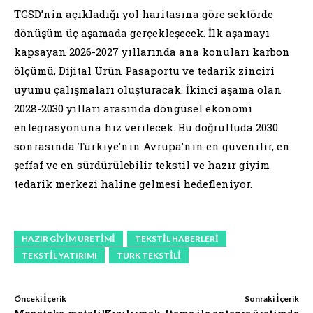
TGSD’nin açıkladığı yol haritasına göre sektörde
dönüşüm üç aşamada gerçekleşecek. İlk aşamayı
kapsayan 2026-2027 yıllarında ana konuları karbon
ölçümü, Dijital Ürün Pasaportu ve tedarik zinciri
uyumu çalışmaları oluşturacak. İkinci aşama olan
2028-2030 yılları arasında döngüsel ekonomi
entegrasyonuna hız verilecek. Bu doğrultuda 2030
sonrasında Türkiye’nin Avrupa’nın en güvenilir, en
şeffaf ve en sürdürülebilir tekstil ve hazır giyim
tedarik merkezi haline gelmesi hedefleniyor.
HAZIR GIYIM ÜRETIMI
TEKSTIL HABERLERI
TEKSTIL YATIRIMI
TÜRK TEKSTILI
Önceki İçerik
Sonraki İçerik
Monateks, metalik
Kızılırmak, Itema ile entegre üretimde