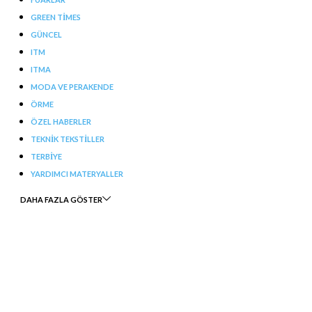
GREEN TIMES
GÜNCEL
ITM
ITMA
MODA VE PERAKENDE
ÖRME
ÖZEL HABERLER
TEKNIK TEKSTILLER
TERBIYE
YARDIMCI MATERYALLER
DAHA FAZLA GÖSTER