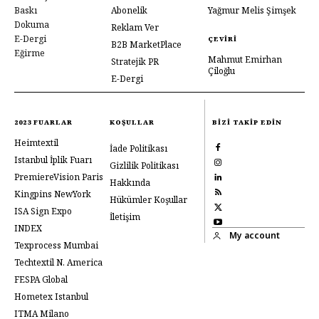
Baskı
Abonelik
Yağmur Melis Şimşek
Dokuma
Reklam Ver
E-Dergi
ÇEVIRI
B2B MarketPlace
Eğirme
Mahmut Emirhan
Stratejik PR
Çiloğlu
E-Dergi
2023 FUARLAR
KOŞULLAR
BIZI TAKIP EDIN
Heimtextil
İade Politikası
Istanbul İplik Fuarı
Gizlilik Politikası
PremiereVision Paris
Hakkında
Kingpins NewYork
Hükümler Koşullar
ISA Sign Expo
İletişim
INDEX
My account
Texprocess Mumbai
Techtextil N. America
FESPA Global
Hometex Istanbul
ITMA Milano