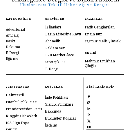
Uluslararası Tekstil Haber Ağı ve Dergisi
KATEGORILER
SERVISLER
YAZARLAR
İş İlanları
Fatih Cengiarslan
Advertorial
Basın Listesine Kayıt
Engin Buz
Ambalaj
Baskı
Abonelik
Yağmur Melis Şimşek
Dokuma
Reklam Ver
E-Dergi
ÇEVIRI
B2B MarketPlace
Eğirme
Mahmut Emirhan
Stratejik PR
Çiloğlu
E-Dergi
2023 FUARLAR
KOŞULLAR
BIZI TAKIP EDIN
Heimtextil
İade Politikası
Istanbul İplik Fuarı
Gizlilik Politikası
PremiereVision Paris
Hakkında
Kingpins NewYork
Hükümler Koşullar
ISA Sign Expo
İletişim
INDEX