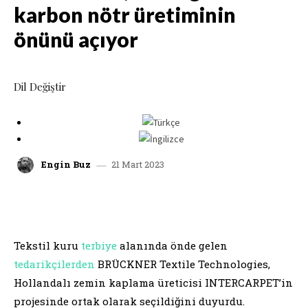
karbon nötr üretiminin
önünü açıyor
Dil Değiştir
21 Mart 2023
Engin Buz
facebook
x
linkedin
whatsap
Tekstil kuru
terbiye
alanında önde gelen
tedarikçilerden
BRÜCKNER Textile Technologies,
Hollandalı zemin kaplama üreticisi INTERCARPET’in
projesinde ortak olarak seçildiğini duyurdu.