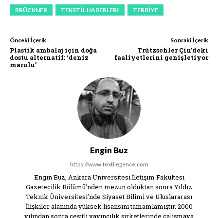
BRÜCKNER
TEKSTIL HABERLERI
TERBIYE
Önceki İçerik
Sonraki İçerik
Plastik ambalaj için doğa
Trützschler Çin’deki
dostu alternatif: ‘deniz
faaliyetlerini genişletiyor
marulu’
Engin Buz
https://www.textilegence.com
Engin Buz, Ankara Üniversitesi İletişim Fakültesi
Gazetecilik Bölümü’nden mezun olduktan sonra Yıldız
Teknik Üniversitesi’nde Siyaset Bilimi ve Uluslararası
İlişkiler alanında yüksek lisansını tamamlamıştır. 2000
yılından sonra çeşitli yayıncılık şirketlerinde çalışmaya