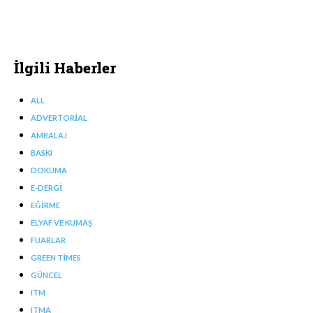
İlgili Haberler
ALL
ADVERTORIAL
AMBALAJ
BASKI
DOKUMA
E-DERGI
EĞIRME
ELYAF VE KUMAŞ
FUARLAR
GREEN TIMES
GÜNCEL
ITM
ITMA