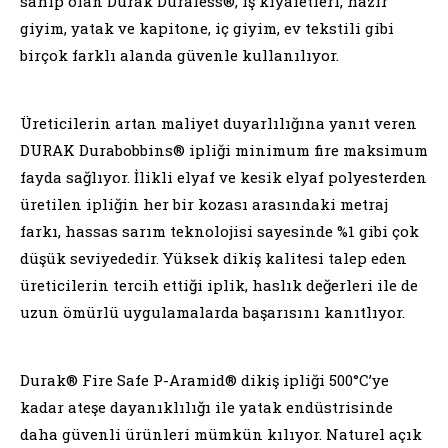
sahip olan Durak Duraless®, iş kıyafetleri, hazır
giyim, yatak ve kapitone, iç giyim, ev tekstili gibi
birçok farklı alanda güvenle kullanılıyor.
Üreticilerin artan maliyet duyarlılığına yanıt veren
DURAK Durabobbins® ipliği minimum fire maksimum
fayda sağlıyor. İlikli elyaf ve kesik elyaf polyesterden
üretilen ipliğin her bir kozası arasındaki metraj
farkı, hassas sarım teknolojisi sayesinde %1 gibi çok
düşük seviyededir. Yüksek dikiş kalitesi talep eden
üreticilerin tercih ettiği iplik, haslık değerleri ile de
uzun ömürlü uygulamalarda başarısını kanıtlıyor.
Durak® Fire Safe P-Aramid® dikiş ipliği 500°C’ye
kadar ateşe dayanıklılığı ile yatak endüstrisinde
daha güvenli ürünleri mümkün kılıyor. Naturel açık