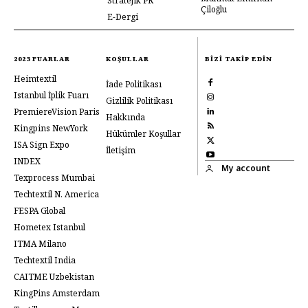
Stratejik PR
Çiloğlu
E-Dergi
2023 FUARLAR
KOŞULLAR
BIZI TAKIP EDIN
Heimtextil
İade Politikası
Istanbul İplik Fuarı
Gizlilik Politikası
PremiereVision Paris
Hakkında
Kingpins NewYork
Hükümler Koşullar
ISA Sign Expo
İletişim
INDEX
My account
Texprocess Mumbai
Techtextil N. America
FESPA Global
Hometex Istanbul
ITMA Milano
Techtextil India
CAITME Uzbekistan
KingPins Amsterdam