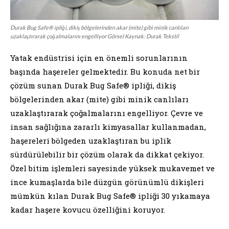
Durak Bug Safe® ipliği, dikiş bölgelerinden akar (mite) gibi minik canlıları
uzaklaştırarak çoğalmalarını engelliyor Görsel Kaynak: Durak Tekstil
Yatak endüstrisi için en önemli sorunlarının
başında haşereler gelmektedir. Bu konuda net bir
çözüm sunan Durak Bug Safe® ipliği, dikiş
bölgelerinden akar (mite) gibi minik canlıları
uzaklaştırarak çoğalmalarını engelliyor. Çevre ve
insan sağlığına zararlı kimyasallar kullanmadan,
haşereleri bölgeden uzaklaştıran bu iplik
sürdürülebilir bir çözüm olarak da dikkat çekiyor.
Özel bitim işlemleri sayesinde yüksek mukavemet ve
ince kumaşlarda bile düzgün görünümlü dikişleri
mümkün kılan Durak Bug Safe® ipliği 30 yıkamaya
kadar haşere kovucu özelliğini koruyor.