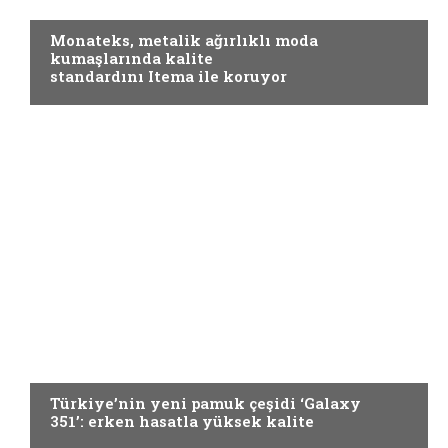
ELYAF VE KUMAŞ
Monateks, metalik ağırlıklı moda
kumaşlarında kalite
standardını Itema ile koruyor
ELYAF VE KUMAŞ
Türkiye’nin yeni pamuk çeşidi ‘Galaxy
351’: erken hasatla yüksek kalite