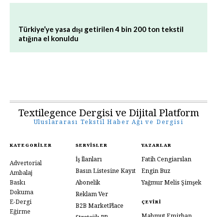
Türkiye’ye yasa dışı getirilen 4 bin 200 ton tekstil
atığına el konuldu
Textilegence Dergisi ve Dijital Platform
Uluslararası Tekstil Haber Ağı ve Dergisi
KATEGORILER
SERVISLER
YAZARLAR
İş İlanları
Fatih Cengiarslan
Advertorial
Basın Listesine Kayıt
Engin Buz
Ambalaj
Baskı
Abonelik
Yağmur Melis Şimşek
Dokuma
Reklam Ver
E-Dergi
ÇEVIRI
B2B MarketPlace
Eğirme
Mahmut Emirhan