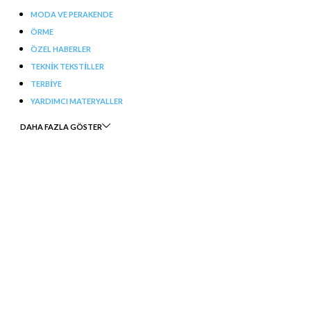
MODA VE PERAKENDE
ÖRME
ÖZEL HABERLER
TEKNIK TEKSTILLER
TERBIYE
YARDIMCI MATERYALLER
DAHA FAZLA GÖSTER