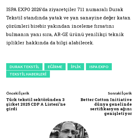
ISPA EXPO 2026’da ziyaretçiler 711 numaralı Durak
Tekstil standında yatak ve yan sanayine değer katan
çözümleri birebir yakından inceleme fırsatını
bulmanın yanı sıra, AR-GE ürünü yenilikçi teknik
iplikler hakkında da bilgi alabilecek.
DURAK TEKSTIL
EĞIRME
IPLIK
ISPA EXPO
TEKSTIL HABERLERI
Önceki İçerik
Sonraki İçerik
Türk tekstil sektöründen 3
Better Cotton Initiative
şirket 2025 CDP A Listesi’ne
dünya genelinde
girdi
sertifikasyon ağını
genişletiyor