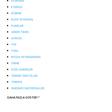
DOKUMA
E-DERGI
EĞIRME
ELYAF VE KUMAŞ
FUARLAR
GREEN TIMES
GÜNCEL
ITM
ITMA
MODA VE PERAKENDE
ÖRME
ÖZEL HABERLER
TEKNIK TEKSTILLER
TERBIYE
YARDIMCI MATERYALLER
DAHA FAZLA GÖSTER