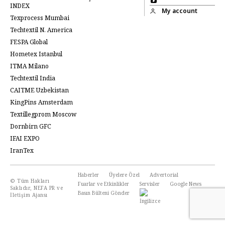
INDEX
My account
Texprocess Mumbai
Techtextil N. America
FESPA Global
Hometex Istanbul
ITMA Milano
Techtextil India
CAITME Uzbekistan
KingPins Amsterdam
Textillegprom Moscow
Dornbirn GFC
IFAI EXPO
IranTex
Haberler
Üyelere Özel
Advertorial
© Tüm Hakları
Fuarlar ve Etkinlikler
Servisler
Google News
Saklıdır, NEFA PR ve
Basın Bülteni Gönder
İletişim Ajansı