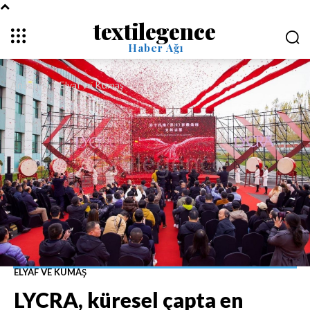
textilegence
Haber Ağı
Anasayfa
Elyaf ve Kumaş
ELYAF VE KUMAŞ
LYCRA, küresel çapta en