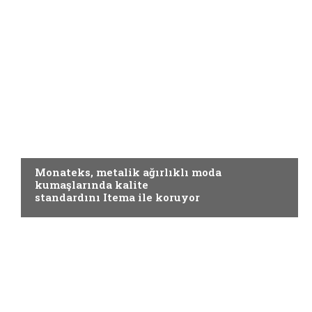
ELYAF VE KUMAŞ
Monateks, metalik ağırlıklı moda
kumaşlarında kalite
standardını Itema ile koruyor