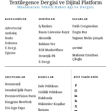
Textilegence Dergisi ve Dijital Platform
Uluslararası Tekstil Haber Ağı ve Dergisi
KATEGORILER
SERVISLER
YAZARLAR
İş İlanları
Fatih Cengiarslan
Advertorial
Basın Listesine Kayıt
Engin Buz
Ambalaj
Baskı
Abonelik
Yağmur Melis Şimşek
Dokuma
Reklam Ver
E-Dergi
ÇEVIRI
B2B MarketPlace
Eğirme
Mahmut Emirhan
Stratejik PR
Çiloğlu
E-Dergi
2023 FUARLAR
KOŞULLAR
BIZI TAKIP EDIN
Heimtextil
İade Politikası
Istanbul İplik Fuarı
Gizlilik Politikası
PremiereVision Paris
Hakkında
Kingpins NewYork
Hükümler Koşullar
ISA Sign Expo
İletişim