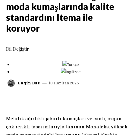
moda kumaşlarında kalite
standardını Itema ile
koruyor
Dil Değiştir
10 Haziran 2026
Engin Buz
facebook
x
linkedin
whatsap
Metalik ağırlıklı jakarlı kumaşları ve canlı, özgün
çok renkli tasarımlarıyla tanınan Monateks, yüksek
moda segmentindeki konumunu küresel ölçekte