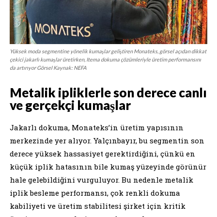
Yüksek moda segmentine yönelik kumaşlar geliştiren Monateks, görsel açıdan dikkat
çekici jakarlı kumaşlar üretirken, Itema dokuma çözümleriyle üretim performansını
da artırıyor Görsel Kaynak: NEFA
Metalik ipliklerle son derece canlı
ve gerçekçi kumaşlar
Jakarlı dokuma, Monateks’in üretim yapısının
merkezinde yer alıyor. Yalçınbayır, bu segmentin son
derece yüksek hassasiyet gerektirdiğini, çünkü en
küçük iplik hatasının bile kumaş yüzeyinde görünür
hale gelebildiğini vurguluyor. Bu nedenle metalik
iplik besleme performansı, çok renkli dokuma
kabiliyeti ve üretim stabilitesi şirket için kritik