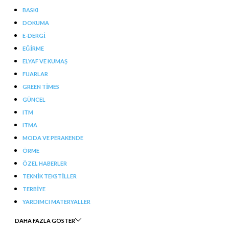
BASKI
DOKUMA
E-DERGI
EĞIRME
ELYAF VE KUMAŞ
FUARLAR
GREEN TIMES
GÜNCEL
ITM
ITMA
MODA VE PERAKENDE
ÖRME
ÖZEL HABERLER
TEKNIK TEKSTILLER
TERBIYE
YARDIMCI MATERYALLER
DAHA FAZLA GÖSTER