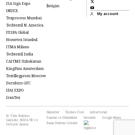
ISA Sign Expo
İletişim
INDEX
My account
Texprocess Mumbai
Techtextil N. America
FESPA Global
Hometex Istanbul
ITMA Milano
Techtextil India
CAITME Uzbekistan
KingPins Amsterdam
Textillegprom Moscow
Dornbirn GFC
IFAI EXPO
IranTex
Haberler
Üyelere Özel
Advertorial
© Tüm Hakları
Fuarlar ve Etkinlikler
Servisler
Google News
Saklıdır, NEFA PR ve
Basın Bülteni Gönder
İletişim Ajansı