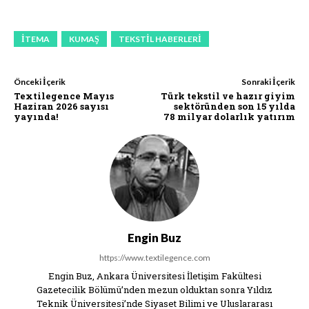
ITEMA
KUMAŞ
TEKSTIL HABERLERI
Önceki İçerik
Sonraki İçerik
Textilegence Mayıs
Türk tekstil ve hazır giyim
Haziran 2026 sayısı
sektöründen son 15 yılda
yayında!
78 milyar dolarlık yatırım
Engin Buz
https://www.textilegence.com
Engin Buz, Ankara Üniversitesi İletişim Fakültesi
Gazetecilik Bölümü’nden mezun olduktan sonra Yıldız
Teknik Üniversitesi’nde Siyaset Bilimi ve Uluslararası