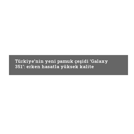
ELYAF VE KUMAŞ
Türkiye’nin yeni pamuk çeşidi ‘Galaxy
351’: erken hasatla yüksek kalite