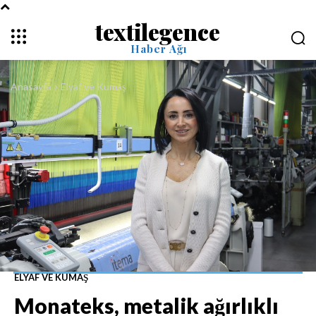
textilegence
Haber Ağı
Anasayfa
Elyaf ve Kumaş
ELYAF VE KUMAŞ
Monateks, metalik ağırlıklı