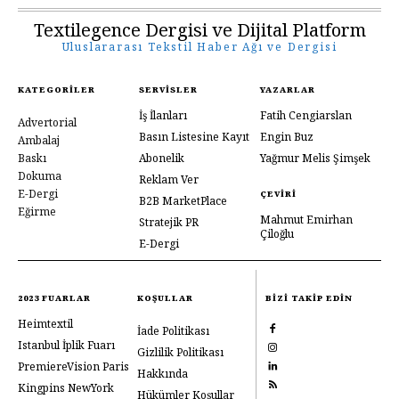
Textilegence Dergisi ve Dijital Platform
Uluslararası Tekstil Haber Ağı ve Dergisi
KATEGORILER
SERVISLER
YAZARLAR
İş İlanları
Fatih Cengiarslan
Advertorial
Basın Listesine Kayıt
Engin Buz
Ambalaj
Baskı
Abonelik
Yağmur Melis Şimşek
Dokuma
Reklam Ver
E-Dergi
ÇEVIRI
B2B MarketPlace
Eğirme
Mahmut Emirhan
Stratejik PR
Çiloğlu
E-Dergi
2023 FUARLAR
KOŞULLAR
BIZI TAKIP EDIN
Heimtextil
İade Politikası
Istanbul İplik Fuarı
Gizlilik Politikası
PremiereVision Paris
Hakkında
Kingpins NewYork
Hükümler Koşullar