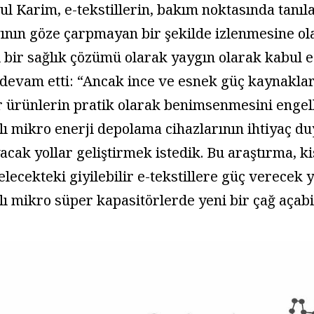
l Karim, e-tekstillerin, bakım noktasında tanıl
ğının göze çarpmayan bir şekilde izlenmesine o
i bir sağlık çözümü olarak yaygın olarak kabul e
 devam etti: “Ancak ince ve esnek güç kaynaklar
r ürünlerin pratik olarak benimsenmesini engell
lı mikro enerji depolama cihazlarının ihtiyaç d
acak yollar geliştirmek istedik. Bu araştırma, kiş
gelecekteki giyilebilir e-tekstillere güç verecek
lı mikro süper kapasitörlerde yeni bir çağ açabil