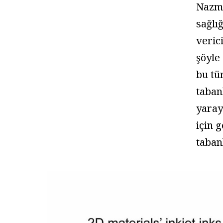
Nazmu
sağlı
veric
şöyle
bu tü
taban
yaray
için 
taban