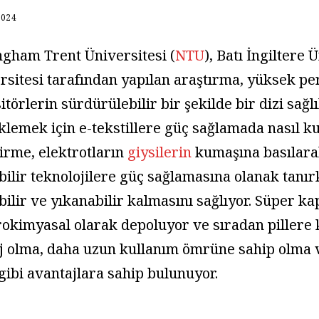
2024
ngham Trent Üniversitesi (
NTU
), Batı İngiltere
rsitesi tarafından yapılan araştırma, yüksek p
itörlerin sürdürülebilir bir şekilde bir dizi sağ
klemek için e-tekstillere güç sağlamada nasıl kul
tirme, elektrotların
giysilerin
kumaşına basılarak
ebilir teknolojilere güç sağlamasına olanak tan
bilir ve yıkanabilir kalmasını sağlıyor. Süper ka
rokimyasal olarak depoluyor ve sıradan pillere k
j olma, daha uzun kullanım ömrüne sahip olma 
gibi avantajlara sahip bulunuyor.