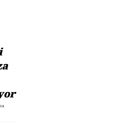
i
za
yor
ğlık