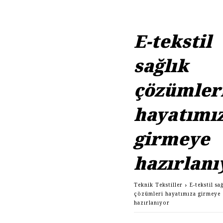
E-tekstil
sağlık
çözümler
hayatımı
girmeye
hazırlanı
Teknik Tekstiller
E-tekstil sa
çözümleri hayatımıza girmeye
hazırlanıyor