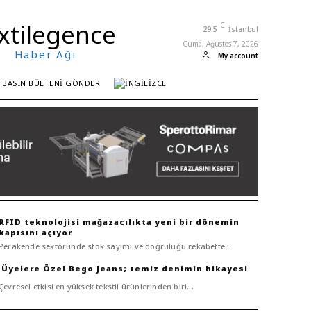
xtilegence
C
29.5
İstanbul
Cuma, Ağustos 7, 2026
Haber Ağı
My account
BASIN BÜLTENI GÖNDER
RFID teknolojisi mağazacılıkta yeni bir dönemin
kapısını açıyor
Perakende sektöründe stok sayımı ve doğruluğu rekabette...
Bego Jeans; temiz denimin hikayesi
Çevresel etkisi en yüksek tekstil ürünlerinden biri...