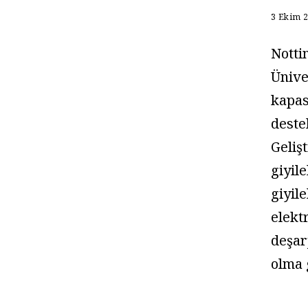
3 Ekim 
Notti
Ünive
kapas
deste
Geliş
giyil
giyile
elekt
deşar
olma 