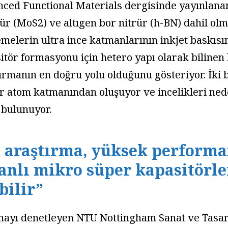
ced Functional Materials dergisinde yayınlanan
für (MoS2) ve altıgen bor nitrür (h-BN) dahil olm
melerin ultra ince katmanlarının inkjet baskısı
itör formasyonu için hetero yapı olarak biline
urmanın en doğru yolu olduğunu gösteriyor. İki 
ir atom katmanından oluşuyor ve incelikleri ned
 bulunuyor.
 araştırma, yüksek performan
anlı mikro süper kapasitörle
bilir”
mayı denetleyen NTU Nottingham Sanat ve Tasa