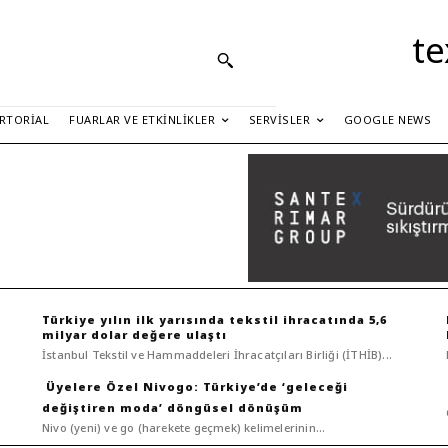
te
RTORIAL
FUARLAR VE ETKINLIKLER
SERVISLER
GOOGLE NEWS
Türkiye yılın ilk yarısında tekstil ihracatında 5,6
milyar dolar değere ulaştı
İstanbul Tekstil ve Hammaddeleri İhracatçıları Birliği (İTHİB)...
Nivogo: Türkiye’de ‘geleceği
değiştiren moda’ döngüsel dönüşüm
Nivo (yeni) ve go (harekete geçmek) kelimelerinin...