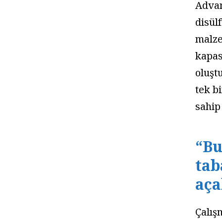
Advan
disül
malze
kapas
oluşt
tek b
sahip
“Bu
tab
aça
Çalış