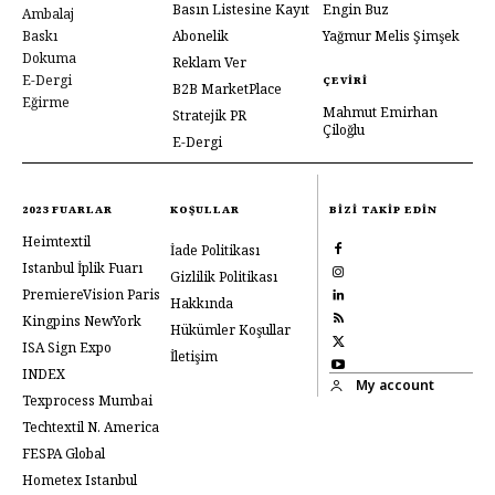
Basın Listesine Kayıt
Engin Buz
Ambalaj
Baskı
Abonelik
Yağmur Melis Şimşek
Dokuma
Reklam Ver
E-Dergi
ÇEVIRI
B2B MarketPlace
Eğirme
Mahmut Emirhan
Stratejik PR
Çiloğlu
E-Dergi
2023 FUARLAR
KOŞULLAR
BIZI TAKIP EDIN
Heimtextil
İade Politikası
Istanbul İplik Fuarı
Gizlilik Politikası
PremiereVision Paris
Hakkında
Kingpins NewYork
Hükümler Koşullar
ISA Sign Expo
İletişim
INDEX
My account
Texprocess Mumbai
Techtextil N. America
FESPA Global
Hometex Istanbul