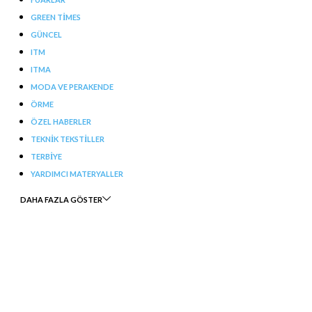
GREEN TIMES
GÜNCEL
ITM
ITMA
MODA VE PERAKENDE
ÖRME
ÖZEL HABERLER
TEKNIK TEKSTILLER
TERBIYE
YARDIMCI MATERYALLER
DAHA FAZLA GÖSTER