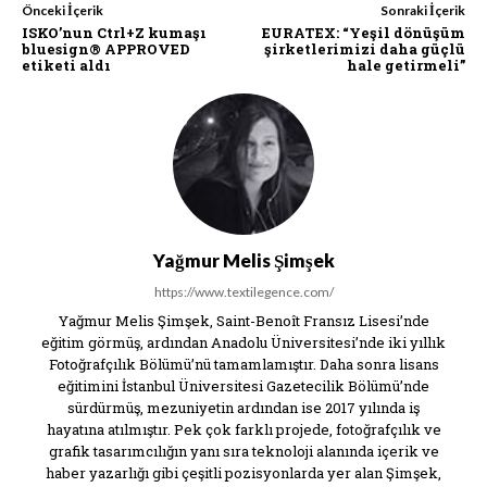
Önceki İçerik
Sonraki İçerik
ISKO’nun Ctrl+Z kumaşı
EURATEX: “Yeşil dönüşüm
bluesign® APPROVED
şirketlerimizi daha güçlü
etiketi aldı
hale getirmeli”
Yağmur Melis Şimşek
https://www.textilegence.com/
Yağmur Melis Şimşek, Saint-Benoît Fransız Lisesi’nde
eğitim görmüş, ardından Anadolu Üniversitesi’nde iki yıllık
Fotoğrafçılık Bölümü’nü tamamlamıştır. Daha sonra lisans
eğitimini İstanbul Üniversitesi Gazetecilik Bölümü’nde
sürdürmüş, mezuniyetin ardından ise 2017 yılında iş
hayatına atılmıştır. Pek çok farklı projede, fotoğrafçılık ve
grafik tasarımcılığın yanı sıra teknoloji alanında içerik ve
haber yazarlığı gibi çeşitli pozisyonlarda yer alan Şimşek,