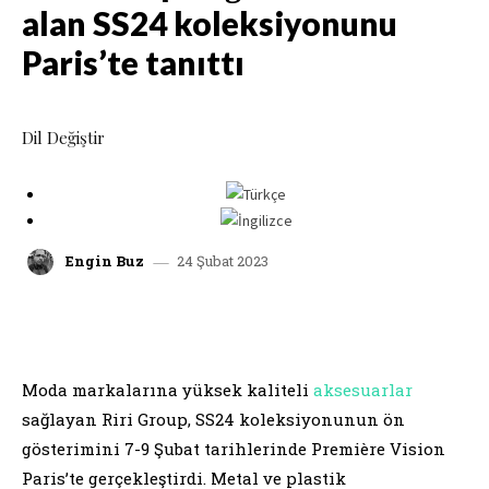
alan SS24 koleksiyonunu
Paris’te tanıttı
Dil Değiştir
24 Şubat 2023
Engin Buz
facebook
x
linkedin
whatsap
Moda markalarına yüksek kaliteli
aksesuarlar
sağlayan Riri Group, SS24 koleksiyonunun ön
gösterimini 7-9 Şubat tarihlerinde Première Vision
Paris’te gerçekleştirdi. Metal ve plastik