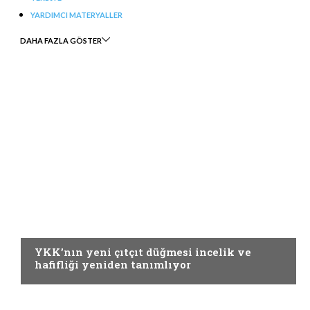
YARDIMCI MATERYALLER
DAHA FAZLA GÖSTER
YARDIMCI MATERYALLER
YKK’nın yeni çıtçıt düğmesi incelik ve
hafifliği yeniden tanımlıyor