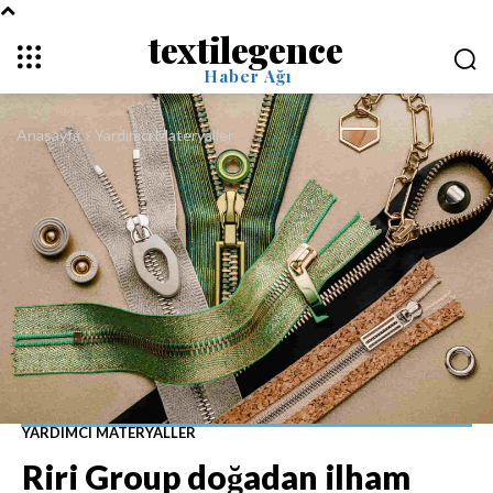
textilegence
Haber Ağı
Anasayfa
Yardımcı Materyaller
YARDIMCI MATERYALLER
Riri Group doğadan ilham