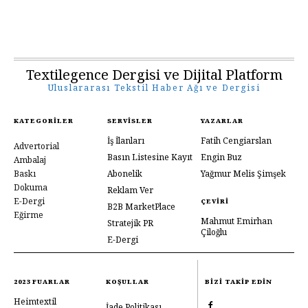
Textilegence Dergisi ve Dijital Platform
Uluslararası Tekstil Haber Ağı ve Dergisi
KATEGORILER
SERVISLER
YAZARLAR
İş İlanları
Fatih Cengiarslan
Advertorial
Basın Listesine Kayıt
Engin Buz
Ambalaj
Baskı
Abonelik
Yağmur Melis Şimşek
Dokuma
Reklam Ver
E-Dergi
ÇEVIRI
B2B MarketPlace
Eğirme
Mahmut Emirhan
Stratejik PR
Çiloğlu
E-Dergi
2023 FUARLAR
KOŞULLAR
BIZI TAKIP EDIN
Heimtextil
İade Politikası