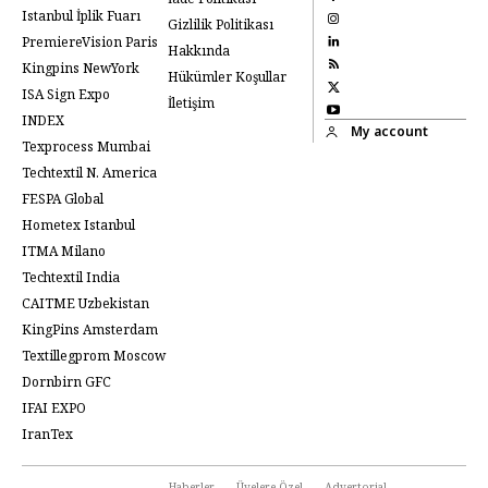
Istanbul İplik Fuarı
Gizlilik Politikası
PremiereVision Paris
Hakkında
Kingpins NewYork
Hükümler Koşullar
ISA Sign Expo
İletişim
INDEX
My account
Texprocess Mumbai
Techtextil N. America
FESPA Global
Hometex Istanbul
ITMA Milano
Techtextil India
CAITME Uzbekistan
KingPins Amsterdam
Textillegprom Moscow
Dornbirn GFC
IFAI EXPO
IranTex
Haberler
Üyelere Özel
Advertorial