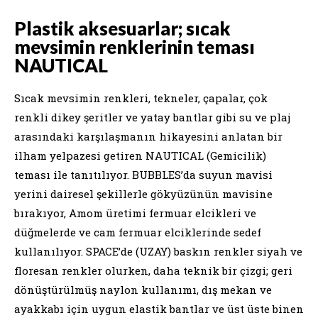
Plastik aksesuarlar; sıcak
mevsimin renklerinin teması
NAUTICAL
Sıcak mevsimin renkleri, tekneler, çapalar, çok
renkli dikey şeritler ve yatay bantlar gibi su ve plaj
arasındaki karşılaşmanın hikayesini anlatan bir
ilham yelpazesi getiren NAUTICAL (Gemicilik)
teması ile tanıtılıyor. BUBBLES’da suyun mavisi
yerini dairesel şekillerle gökyüzünün mavisine
bırakıyor, Amom üretimi fermuar elcikleri ve
düğmelerde ve cam fermuar elciklerinde sedef
kullanılıyor. SPACE’de (UZAY) baskın renkler siyah ve
floresan renkler olurken, daha teknik bir çizgi; geri
dönüştürülmüş naylon kullanımı, dış mekan ve
ayakkabı için uygun elastik bantlar ve üst üste binen