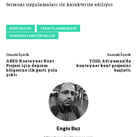
fermuar uygulamaları ile karakterize ediliyor.
RIRI GROUP
TEKSTIL HABERLERI
YARDIMCI MATERYALLER
Önceki İçerik
Sonraki İçerik
ARED Konteyner Kent
TGSD, Adıyaman’da
Projesi için deprem
konteyner kent projesini
bölgesine ilk parti yola
başlattı
çıktı
Engin Buz