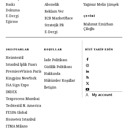
Baskı
Abonelik
Yağmur Melis Şimşek
Dokuma
Reklam Ver
E-Dergi
ÇEVIRI
B2B MarketPlace
Eğirme
Mahmut Emirhan
Stratejik PR
Çiloğlu
E-Dergi
2023 FUARLAR
KOŞULLAR
BIZI TAKIP EDIN
Heimtextil
İade Politikası
Istanbul İplik Fuarı
Gizlilik Politikası
PremiereVision Paris
Hakkında
Kingpins NewYork
Hükümler Koşullar
ISA Sign Expo
İletişim
INDEX
My account
Texprocess Mumbai
Techtextil N. America
FESPA Global
Hometex Istanbul
ITMA Milano