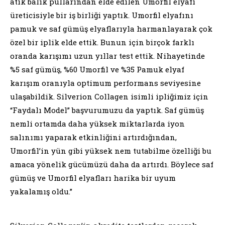
atık balık pullarından elde edilen Umorfil elyafı
üreticisiyle bir iş birliği yaptık. Umorfil elyafını
pamuk ve saf gümüş elyaflarıyla harmanlayarak çok
özel bir iplik elde ettik. Bunun için birçok farklı
oranda karışımı uzun yıllar test ettik. Nihayetinde
%5 saf gümüş, %60 Umorfil ve %35 Pamuk elyaf
karışım oranıyla optimum performans seviyesine
ulaşabildik. Silverion Collagen isimli ipliğimiz için
“Faydalı Model” başvurumuzu da yaptık. Saf gümüş
nemli ortamda daha yüksek miktarlarda iyon
salınımı yaparak etkinliğini artırdığından,
Umorfil’in yün gibi yüksek nem tutabilme özelliği bu
amaca yönelik gücümüzü daha da artırdı. Böylece saf
gümüş ve Umorfil elyafları harika bir uyum
yakalamış oldu.”