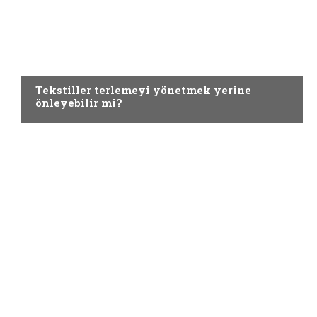
TEKNIK TEKSTILLER
Tekstiller terlemeyi yönetmek yerine
önleyebilir mi?
TEKNIK TEKSTILLER