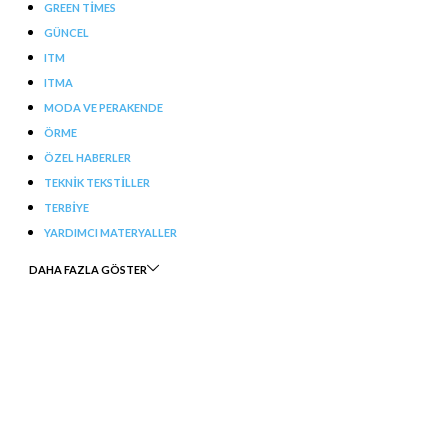
GREEN TIMES
GÜNCEL
ITM
ITMA
MODA VE PERAKENDE
ÖRME
ÖZEL HABERLER
TEKNIK TEKSTILLER
TERBIYE
YARDIMCI MATERYALLER
DAHA FAZLA GÖSTER