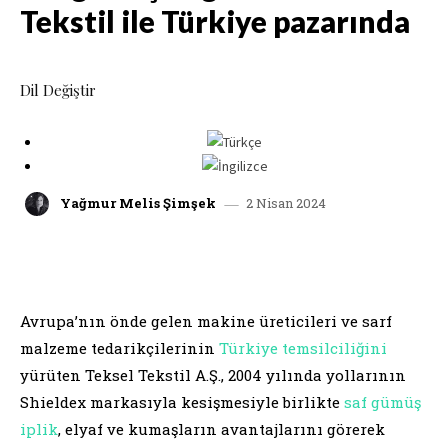
Tekstil ile Türkiye pazarında
Dil Değiştir
2 Nisan 2024
Yağmur Melis Şimşek
facebook
x
linkedin
whatsap
Avrupa’nın önde gelen makine üreticileri ve sarf
malzeme tedarikçilerinin
Türkiye temsilciliğini
yürüten Teksel Tekstil A.Ş., 2004 yılında yollarının
Shieldex markasıyla kesişmesiyle birlikte
saf gümüş
iplik
, elyaf ve kumaşların avantajlarını görerek