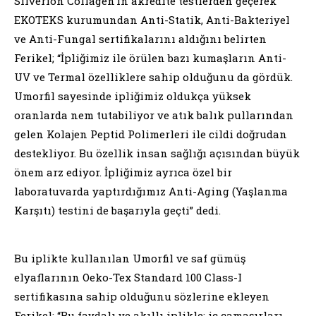
Silverion Collagen’in akredite testlerden geçerek
EKOTEKS kurumundan Anti-Statik, Anti-Bakteriyel
ve Anti-Fungal sertifikalarını aldığını belirten
Ferikel; “İpliğimiz ile örülen bazı kumaşların Anti-
UV ve Termal özelliklere sahip olduğunu da gördük.
Umorfil sayesinde ipliğimiz oldukça yüksek
oranlarda nem tutabiliyor ve atık balık pullarından
gelen Kolajen Peptid Polimerleri ile cildi doğrudan
destekliyor. Bu özellik insan sağlığı açısından büyük
önem arz ediyor. İpliğimiz ayrıca özel bir
laboratuvarda yaptırdığımız Anti-Aging (Yaşlanma
Karşıtı) testini de başarıyla geçti” dedi.
Bu iplikte kullanılan Umorfil ve saf gümüş
elyaflarının Oeko-Tex Standard 100 Class-I
sertifikasına sahip olduğunu sözlerine ekleyen
Ferikel; “Bu faydalı ve akıllı iplikle; iç çamaşırları,