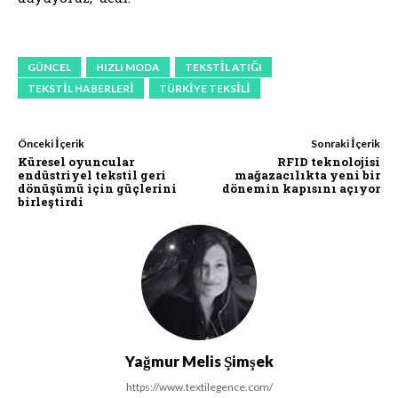
GÜNCEL
HIZLI MODA
TEKSTIL ATIĞI
TEKSTIL HABERLERI
TÜRKIYE TEKSILI
Önceki İçerik
Sonraki İçerik
Küresel oyuncular
RFID teknolojisi
endüstriyel tekstil geri
mağazacılıkta yeni bir
dönüşümü için güçlerini
dönemin kapısını açıyor
birleştirdi
Yağmur Melis Şimşek
https://www.textilegence.com/