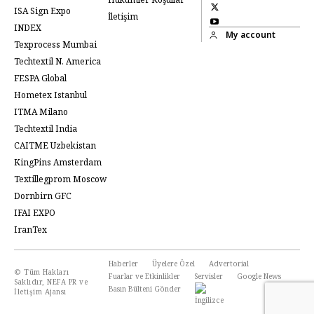
ISA Sign Expo
İletişim
INDEX
My account
Texprocess Mumbai
Techtextil N. America
FESPA Global
Hometex Istanbul
ITMA Milano
Techtextil India
CAITME Uzbekistan
KingPins Amsterdam
Textillegprom Moscow
Dornbirn GFC
IFAI EXPO
IranTex
Haberler
Üyelere Özel
Advertorial
© Tüm Hakları
Fuarlar ve Etkinlikler
Servisler
Google News
Saklıdır, NEFA PR ve
Basın Bülteni Gönder
İletişim Ajansı