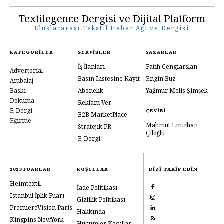
Textilegence Dergisi ve Dijital Platform
Uluslararası Tekstil Haber Ağı ve Dergisi
KATEGORILER
SERVISLER
YAZARLAR
İş İlanları
Fatih Cengiarslan
Advertorial
Basın Listesine Kayıt
Engin Buz
Ambalaj
Baskı
Abonelik
Yağmur Melis Şimşek
Dokuma
Reklam Ver
E-Dergi
ÇEVIRI
B2B MarketPlace
Eğirme
Mahmut Emirhan
Stratejik PR
Çiloğlu
E-Dergi
2023 FUARLAR
KOŞULLAR
BIZI TAKIP EDIN
Heimtextil
İade Politikası
Istanbul İplik Fuarı
Gizlilik Politikası
PremiereVision Paris
Hakkında
Kingpins NewYork
Hükümler Koşullar