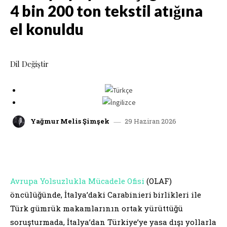
4 bin 200 ton tekstil atığına
el konuldu
Dil Değiştir
29 Haziran 2026
Yağmur Melis Şimşek
facebook
x
linkedin
whatsap
Avrupa Yolsuzlukla Mücadele Ofisi
(OLAF)
öncülüğünde, İtalya’daki Carabinieri birlikleri ile
Türk gümrük makamlarının ortak yürüttüğü
soruşturmada, İtalya’dan Türkiye’ye yasa dışı yollarla