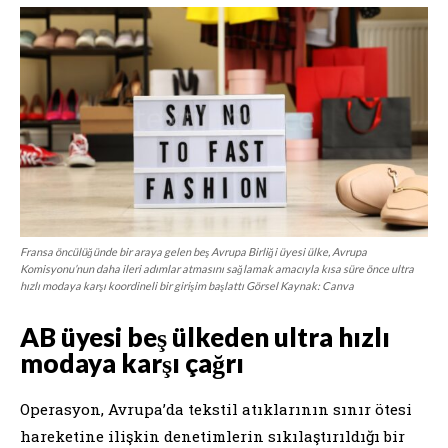
Fransa öncülüğünde bir araya gelen beş Avrupa Birliği üyesi ülke, Avrupa
Komisyonu’nun daha ileri adımlar atmasını sağlamak amacıyla kısa süre önce ultra
hızlı modaya karşı koordineli bir girişim başlattı Görsel Kaynak: Canva
AB üyesi beş ülkeden ultra hızlı
modaya karşı çağrı
Operasyon, Avrupa’da tekstil atıklarının sınır ötesi
hareketine ilişkin denetimlerin sıkılaştırıldığı bir