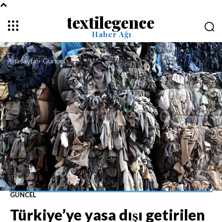
textilegence
Haber Ağı
Anasayfa
Güncel
GÜNCEL
Türkiye’ye yasa dışı getirilen