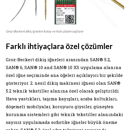
Groz-Beckert dikiş iğneleri kolay ve hızlı çözüm sağlıyor
Farklı ihtiyaçlara özel çözümler
Groz-Beckert dikiş iğneleri arasından SAN® 5.2,
SAN® 6, SAN® 10 and SAN® 10 XS uygulama alanına
özel iğne seçiminde ana öğeleri açıklayıcı bir şekilde
gösteriyor. 2. nesil dikiş makinesi iğnesi olan SAN®
5.2 teknik tekstiller alanına özel olarak geliştirildi.
Hava yastıkları, taşıma kayışları, araba koltukları,
döşemeli mobilyalar, koruyucu giysiler, güneşten
korunma sistemleri gibi teknik tekstiller alanındaki
sayısız uygulamada sofistike iğneler büyük öneme
sahip. SAN® 5.2, özel ağız takviyesi sayesinde