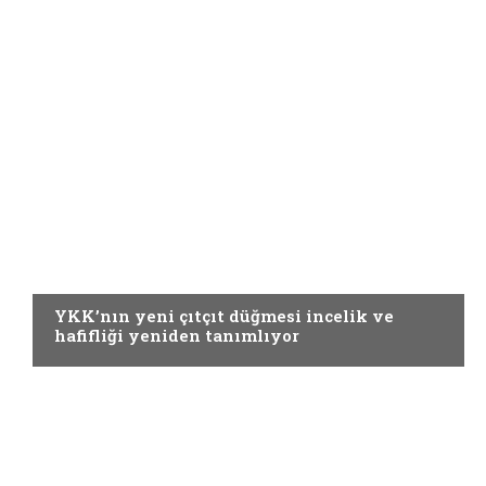
YARDIMCI MATERYALLER
YKK’nın yeni çıtçıt düğmesi incelik ve
hafifliği yeniden tanımlıyor