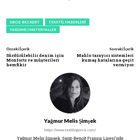
GROZ-BECKERT
TEKSTIL HABERLERI
YARDIMCI MATERYALLER
Önceki İçerik
Sonraki İçerik
Sürdürülebilir denim için
Mahlo tarayıcı sistemleri
Monforts ve müşterileri
kumaş hatalarına geçit
hemfikir
vermiyor
Yağmur Melis Şimşek
https://www.textilegence.com/
Yağmur Melis Şimşek, Saint-Benoît Fransız Lisesi’nde