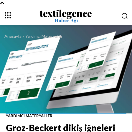
textilegence
Haber Ağı
Anasayfa
Yardımcı Materyaller
YARDIMCI MATERYALLER
Groz-Beckert dikiş iğneleri