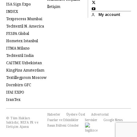
ISA Sign Expo
İletişim
INDEX
My account
Texprocess Mumbai
Techtextil N. America
FESPA Global
Hometex Istanbul
ITMA Milano
Techtextil India
CAITME Uzbekistan
KingPins Amsterdam
Textillegprom Moscow
Dornbirn GFC
IFAI EXPO
IranTex
Haberler
Üyelere Özel
Advertorial
© Tüm Hakları
Fuarlar ve Etkinlikler
Servisler
Google News
Saklıdır, NEFA PR ve
Basın Bülteni Gönder
İletişim Ajansı