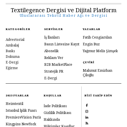
Textilegence Dergisi ve Dijital Platform
Uluslararası Tekstil Haber Ağı ve Dergisi
KATEGORILER
SERVISLER
YAZARLAR
İş İlanları
Fatih Cengiarslan
Advertorial
Basın Listesine Kayıt
Engin Buz
Ambalaj
Baskı
Abonelik
Yağmur Melis Şimşek
Dokuma
Reklam Ver
E-Dergi
ÇEVIRI
B2B MarketPlace
Eğirme
Mahmut Emirhan
Stratejik PR
Çiloğlu
E-Dergi
2023 FUARLAR
KOŞULLAR
BIZI TAKIP EDIN
Heimtextil
İade Politikası
Istanbul İplik Fuarı
Gizlilik Politikası
PremiereVision Paris
Hakkında
Kingpins NewYork
Hükümler Koşullar