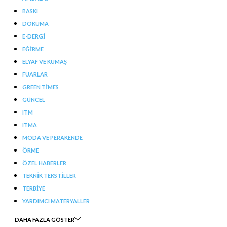
BASKI
DOKUMA
E-DERGI
EĞIRME
ELYAF VE KUMAŞ
FUARLAR
GREEN TIMES
GÜNCEL
ITM
ITMA
MODA VE PERAKENDE
ÖRME
ÖZEL HABERLER
TEKNIK TEKSTILLER
TERBIYE
YARDIMCI MATERYALLER
DAHA FAZLA GÖSTER