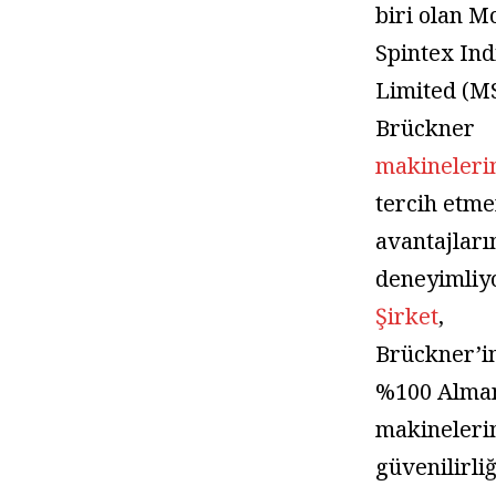
biri olan 
Spintex Ind
Limited (MS
Brückner
makineleri
tercih etme
avantajları
deneyimliyo
Şirket
,
Brückner’i
%100 Alman
makineleri
güvenilirli