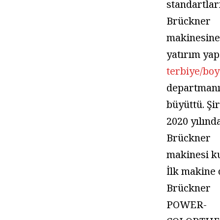
standartlar
Brückner
makinesin
yatırım ya
terbiye/bo
departmanı
büyüttü. Şi
2020 yılında
Brückner
makinesi k
İlk makine 
Brückner
POWER-