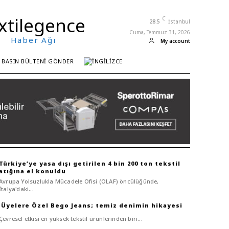
xtilegence
C
28.5
İstanbul
Cuma, Temmuz 31, 2026
Haber Ağı
My account
BASIN BÜLTENI GÖNDER
Türkiye’ye yasa dışı getirilen 4 bin 200 ton tekstil
atığına el konuldu
Avrupa Yolsuzlukla Mücadele Ofisi (OLAF) öncülüğünde,
İtalya'daki...
Bego Jeans; temiz denimin hikayesi
Çevresel etkisi en yüksek tekstil ürünlerinden biri...