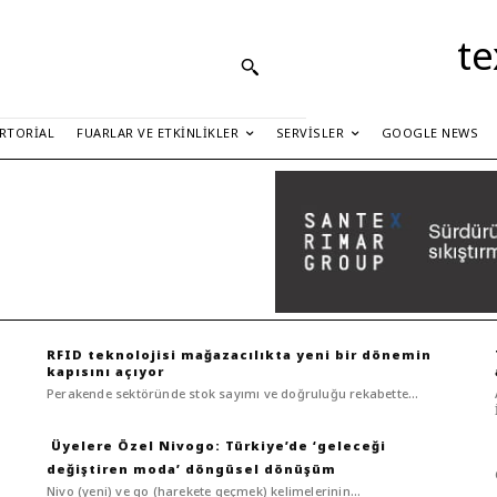
te
RTORIAL
FUARLAR VE ETKINLIKLER
SERVISLER
GOOGLE NEWS
RFID teknolojisi mağazacılıkta yeni bir dönemin
kapısını açıyor
Perakende sektöründe stok sayımı ve doğruluğu rekabette...
Nivogo: Türkiye’de ‘geleceği
değiştiren moda’ döngüsel dönüşüm
Nivo (yeni) ve go (harekete geçmek) kelimelerinin...