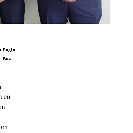
n
Engin
Buz
a
n en
en
den