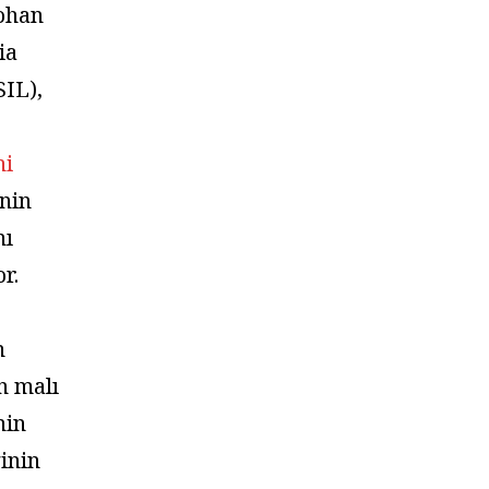
Mohan
ia
IL),
ni
nin
nı
r.
n
 malı
nin
ğinin