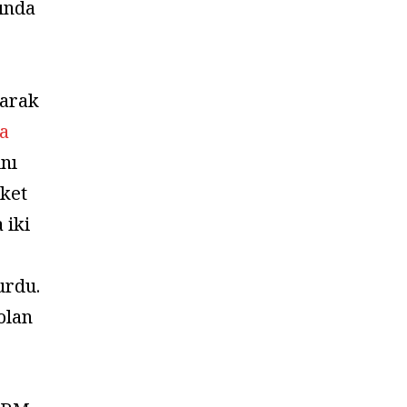
ında
e
parak
ya
nı
rket
 iki
urdu.
olan