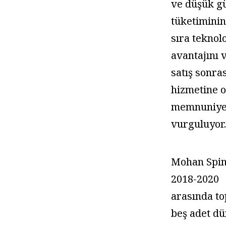
ve düşük g
tüketiminin
sıra teknol
avantajını 
satış sonra
hizmetine o
memnuniye
vurguluyor
Mohan Spin
2018-2020
arasında t
beş adet d