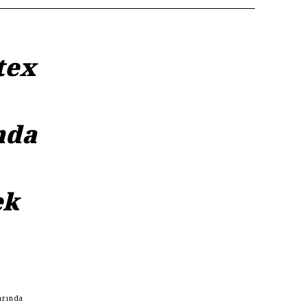
tex
nda
ek
arında