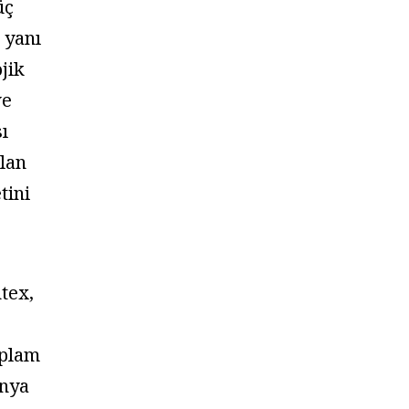
üç
 yanı
ojik
ve
sı
lan
tini
.
tex,
oplam
ünya