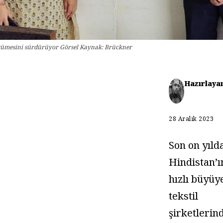
üyümesini sürdürüyor Görsel Kaynak: Brückner
Hazırlaya
28 Aralık 2023
Son on yıld
Hindistan’ı
hızlı büyüy
tekstil
şirketlerin