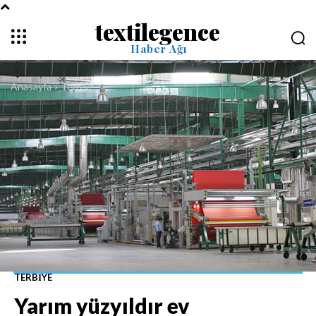
textilegence
Haber Ağı
Anasayfa
Terbiye
TERBIYE
Yarım yüzyıldır ev