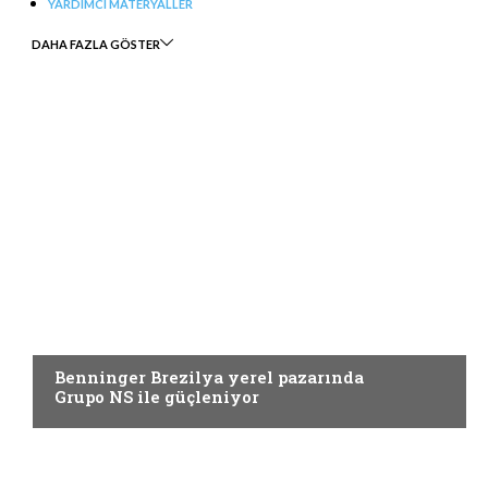
YARDIMCI MATERYALLER
DAHA FAZLA GÖSTER
TERBIYE
Benninger Brezilya yerel pazarında
Grupo NS ile güçleniyor