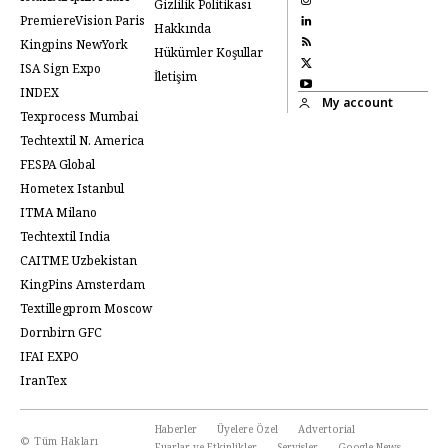
Gizlilik Politikası
PremiereVision Paris
Hakkında
Kingpins NewYork
Hükümler Koşullar
ISA Sign Expo
İletişim
INDEX
My account
Texprocess Mumbai
Techtextil N. America
FESPA Global
Hometex Istanbul
ITMA Milano
Techtextil India
CAITME Uzbekistan
KingPins Amsterdam
Textillegprom Moscow
Dornbirn GFC
IFAI EXPO
IranTex
Haberler
Üyelere Özel
Advertorial
© Tüm Hakları
Fuarlar ve Etkinlikler
Servisler
Google News