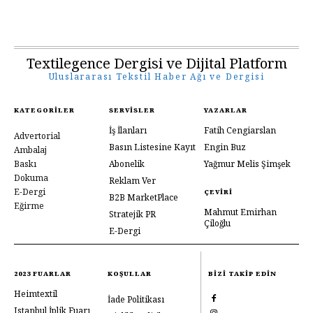
Textilegence Dergisi ve Dijital Platform
Uluslararası Tekstil Haber Ağı ve Dergisi
KATEGORILER
SERVISLER
YAZARLAR
İş İlanları
Fatih Cengiarslan
Advertorial
Basın Listesine Kayıt
Engin Buz
Ambalaj
Baskı
Abonelik
Yağmur Melis Şimşek
Dokuma
Reklam Ver
E-Dergi
ÇEVIRI
B2B MarketPlace
Eğirme
Mahmut Emirhan
Stratejik PR
Çiloğlu
E-Dergi
2023 FUARLAR
KOŞULLAR
BIZI TAKIP EDIN
Heimtextil
İade Politikası
Istanbul İplik Fuarı