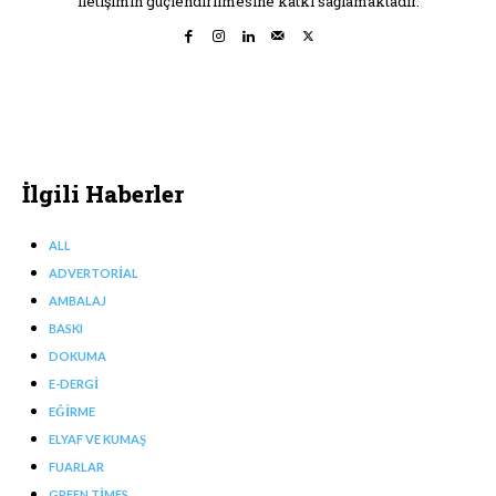
iletişimin güçlendirilmesine katkı sağlamaktadır.
İlgili Haberler
ALL
ADVERTORIAL
AMBALAJ
BASKI
DOKUMA
E-DERGI
EĞIRME
ELYAF VE KUMAŞ
FUARLAR
GREEN TIMES