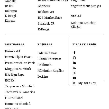
Basın Listesine Kayıt
Engin Buz
Ambalaj
Baskı
Abonelik
Yağmur Melis Şimşek
Dokuma
Reklam Ver
E-Dergi
ÇEVIRI
B2B MarketPlace
Eğirme
Mahmut Emirhan
Stratejik PR
Çiloğlu
E-Dergi
2023 FUARLAR
KOŞULLAR
BIZI TAKIP EDIN
Heimtextil
İade Politikası
Istanbul İplik Fuarı
Gizlilik Politikası
PremiereVision Paris
Hakkında
Kingpins NewYork
Hükümler Koşullar
ISA Sign Expo
İletişim
INDEX
My account
Texprocess Mumbai
Techtextil N. America
FESPA Global
Hometex Istanbul