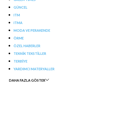
GÜNCEL
ITM
ITMA
MODA VE PERAKENDE
ÖRME
ÖZEL HABERLER
TEKNIK TEKSTILLER
TERBIYE
YARDIMCI MATERYALLER
DAHA FAZLA GÖSTER