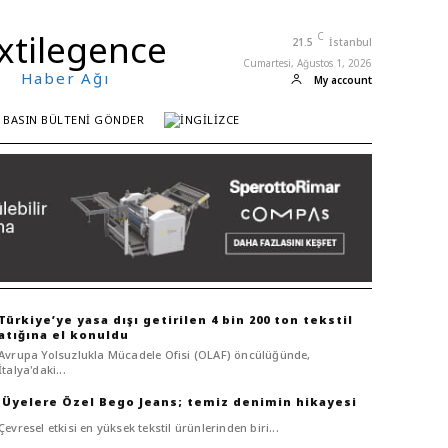
xtilegence
C
21.5
İstanbul
Cumartesi, Ağustos 1, 2026
Haber Ağı
My account
BASIN BÜLTENI GÖNDER
Türkiye’ye yasa dışı getirilen 4 bin 200 ton tekstil
atığına el konuldu
Avrupa Yolsuzlukla Mücadele Ofisi (OLAF) öncülüğünde,
İtalya'daki...
Bego Jeans; temiz denimin hikayesi
Çevresel etkisi en yüksek tekstil ürünlerinden biri...