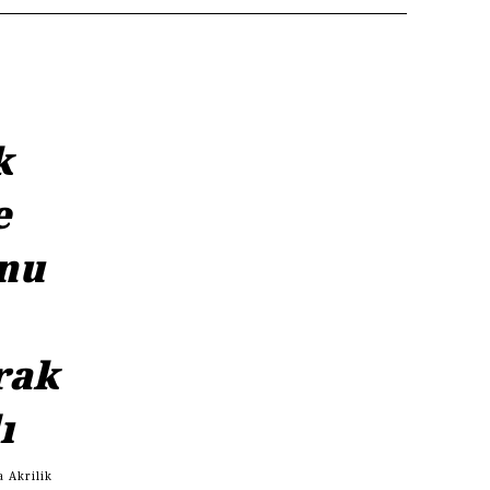
k
e
unu
rak
ı
a Akrilik