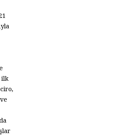
021
ıyla
e
 ilk
ciro,
 ve
da
şlar