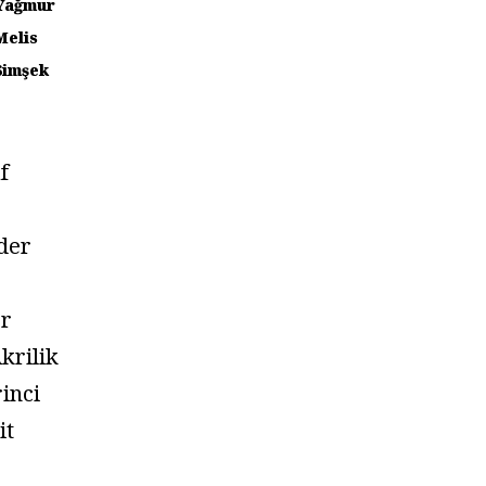
Yağmur
Melis
Şimşek
f
der
er
krilik
rinci
it