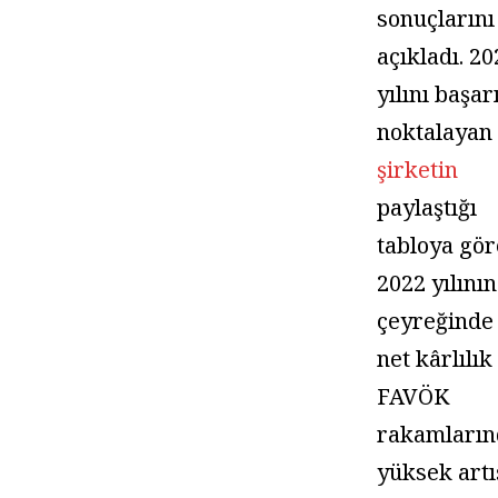
sonuçlarını
açıkladı. 2
yılını başar
noktalayan
şirketin
paylaştığı
tabloya gör
2022 yılının
çeyreğinde 
net kârlılık
FAVÖK
rakamların
yüksek artı