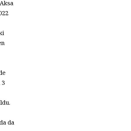
 Aksa
2022
ki
en
de
 3
ldu.
da da