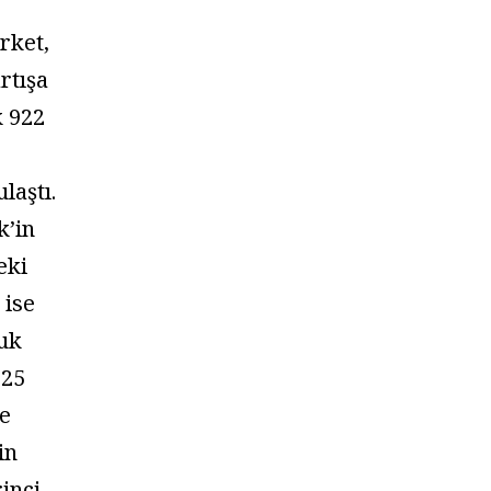
rket,
rtışa
k 922
laştı.
k’in
eki
 ise
luk
625
ye
in
rinci