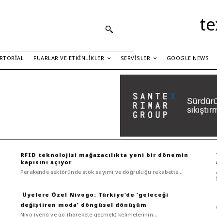
te
RTORIAL
FUARLAR VE ETKINLIKLER
SERVISLER
GOOGLE NEWS
RFID teknolojisi mağazacılıkta yeni bir dönemin
kapısını açıyor
Perakende sektöründe stok sayımı ve doğruluğu rekabette...
Nivogo: Türkiye’de ‘geleceği
değiştiren moda’ döngüsel dönüşüm
Nivo (yeni) ve go (harekete geçmek) kelimelerinin...