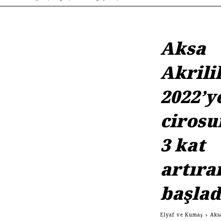
Aksa
Akrili
2022’y
ciros
3 kat
artıra
başlad
Elyaf ve Kumaş
Aks