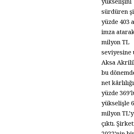
yükselişini
sürdüren şi
yüzde 403 a
imza atara
milyon TL
seviyesine u
Aksa Akrili
bu dönemd
net kârlılığı
yüzde 369’
yükselişle 
milyon TL’
çıktı. Şirket
2022’nin bi