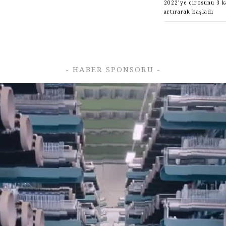
2022’ye cirosunu 3 k
artırarak başladı
- HABER SPONSORU -