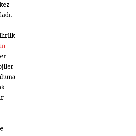
 kez
adı.
lirlik
ın
yer
ojiler
ruhuna
ak
ar
ce