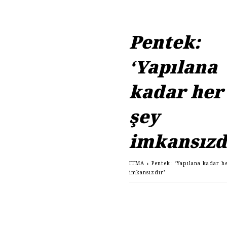
Pentek:
‘Yapılana
kadar her
şey
imkansızd
ITMA
Pentek: ‘Yapılana kadar h
imkansızdır’