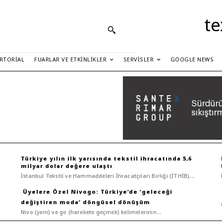
te
RTORIAL
FUARLAR VE ETKINLIKLER
SERVISLER
GOOGLE NEWS
Türkiye yılın ilk yarısında tekstil ihracatında 5,6
milyar dolar değere ulaştı
İstanbul Tekstil ve Hammaddeleri İhracatçıları Birliği (İTHİB)...
Nivogo: Türkiye’de ‘geleceği
değiştiren moda’ döngüsel dönüşüm
Nivo (yeni) ve go (harekete geçmek) kelimelerinin...