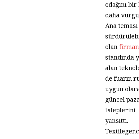
odağını bir
daha vurgul
Ana teması
sürdürülebi
olan
firman
standında 
alan teknol
de fuarın 
uygun olar
güncel paz
taleplerini
yansıttı.
Textilegen