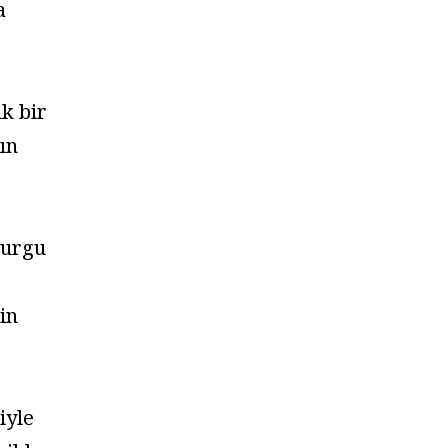
a
k bir
nın
vurgu
rin
iyle