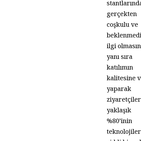
stantlarınd
gerçekten
coşkulu ve
beklenmedi
ilgi olması
yanı sıra
katılımın
kalitesine 
yaparak
ziyaretçile
yaklaşık
%80’inin
teknolojiler