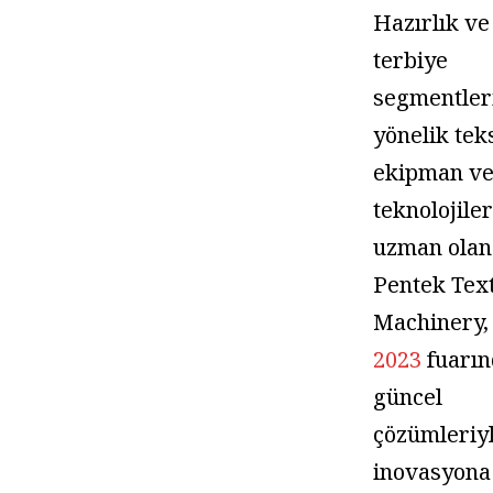
Hazırlık ve
terbiye
segmentler
yönelik teks
ekipman v
teknolojile
uzman olan
Pentek Text
Machinery
2023
fuarın
güncel
çözümleriy
inovasyona