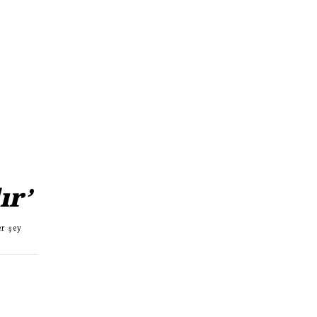
ır’
er şey