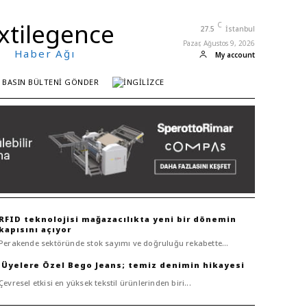
xtilegence
C
27.5
İstanbul
Pazar, Ağustos 9, 2026
Haber Ağı
My account
BASIN BÜLTENI GÖNDER
RFID teknolojisi mağazacılıkta yeni bir dönemin
kapısını açıyor
Perakende sektöründe stok sayımı ve doğruluğu rekabette...
Bego Jeans; temiz denimin hikayesi
Çevresel etkisi en yüksek tekstil ürünlerinden biri...