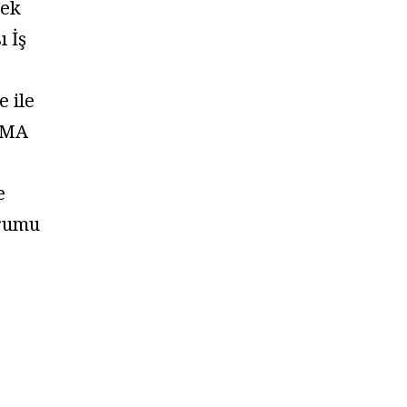
tek
ı İş
 ile
TMA
e
urumu